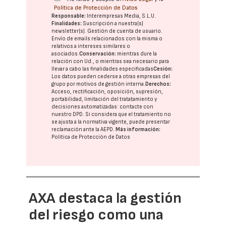
Política de Protección de Datos
Responsable:
Interempresas Media, S.L.U.
Finalidades:
Suscripción a nuestra(s)
newsletter(s). Gestión de cuenta de usuario.
Envío de emails relacionados con la misma o
relativos a intereses similares o
asociados.
Conservación:
mientras dure la
relación con Ud., o mientras sea necesario para
llevar a cabo las finalidades especificadas
Cesión:
Los datos pueden cederse a otras
empresas del
grupo
por motivos de gestión interna.
Derechos:
Acceso, rectificación, oposición, supresión,
portabilidad, limitación del tratatamiento y
decisiones automatizadas:
contacte con
nuestro DPD
. Si considera que el tratamiento no
se ajusta a la normativa vigente, puede presentar
reclamación ante la
AEPD
.
Más información:
Política de Protección de Datos
AXA destaca la gestión
del riesgo como una