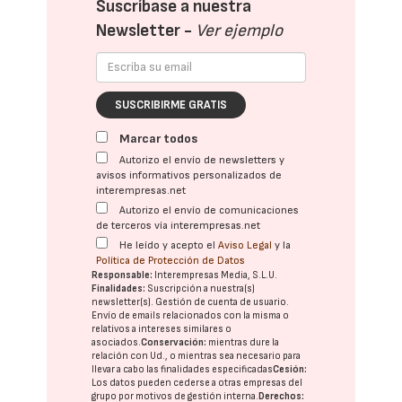
Suscríbase a nuestra
Newsletter -
Ver ejemplo
SUSCRIBIRME GRATIS
Marcar todos
Autorizo el envío de newsletters y
avisos informativos personalizados de
interempresas.net
Autorizo el envío de comunicaciones
de terceros vía interempresas.net
He leído y acepto el
Aviso Legal
y la
Política de Protección de Datos
Responsable:
Interempresas Media, S.L.U.
Finalidades:
Suscripción a nuestra(s)
newsletter(s). Gestión de cuenta de usuario.
Envío de emails relacionados con la misma o
relativos a intereses similares o
asociados.
Conservación:
mientras dure la
relación con Ud., o mientras sea necesario para
llevar a cabo las finalidades especificadas
Cesión:
Los datos pueden cederse a otras
empresas del
grupo
por motivos de gestión interna.
Derechos: