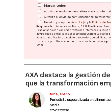
Marcar todos
Autorizo el envío de newsletters y avisos inform
Autorizo el envío de comunicaciones de terceros 
He leído y acepto el
Aviso Legal
y la
Política de Pr
Responsable:
Interempresas Media, S.L.U.
Finalidades:
Suscri
relacionados con la misma o relativos a intereses similares 
llevar a cabo las finalidades especificadas
Cesión:
Los datos p
Acceso, rectificación, oposición, supresión, portabilidad, l
considera que el tratamiento no se ajusta a la normativa vige
Datos
AXA destaca la gestión de
que la transformación emp
Nina Jareño
Periodista especializada en alimentac
Media
27/07/2026