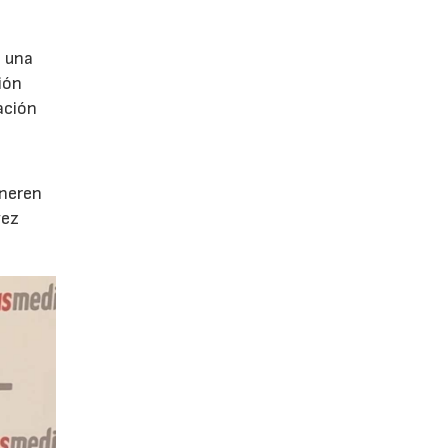
e una
ión
ación
e
eneren
vez