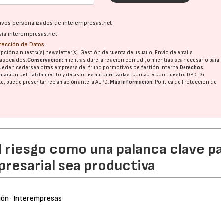
ativos personalizados de interempresas.net
vía interempresas.net
otección de Datos
pción a nuestra(s) newsletter(s). Gestión de cuenta de usuario. Envío de emails
o asociados.
Conservación:
mientras dure la relación con Ud., o mientras sea necesario para
ueden cederse a otras
empresas del grupo
por motivos de gestión interna.
Derechos:
imitación del tratatamiento y decisiones automatizadas:
contacte con nuestro DPD
. Si
nte, puede presentar reclamación ante la
AEPD
.
Más información:
Política de Protección de
l riesgo como una palanca clave p
resarial sea productiva
ión
· Interempresas