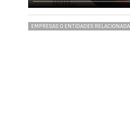
EMPRESAS O ENTIDADES RELACIONAD
Asociación Multisectorial de Empresas - AMEC
Ver más artículos sobre:
La indust
José Agustín Cruelles iden
mejorar la productividad i
Nina Jareño