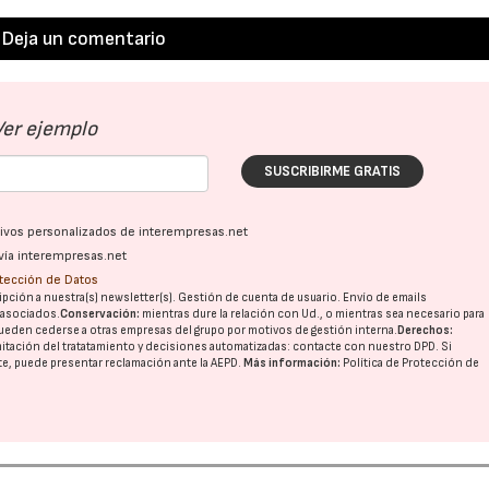
Deja un comentario
Ver ejemplo
SUSCRIBIRME GRATIS
ativos personalizados de interempresas.net
vía interempresas.net
otección de Datos
pción a nuestra(s) newsletter(s). Gestión de cuenta de usuario. Envío de emails
o asociados.
Conservación:
mientras dure la relación con Ud., o mientras sea necesario para
ueden cederse a otras
empresas del grupo
por motivos de gestión interna.
Derechos:
imitación del tratatamiento y decisiones automatizadas:
contacte con nuestro DPD
. Si
nte, puede presentar reclamación ante la
AEPD
.
Más información:
Política de Protección de