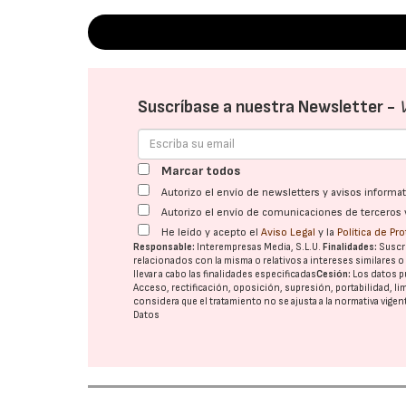
Suscríbase a nuestra Newsletter -
Marcar todos
Autorizo el envío de newsletters y avisos inform
Autorizo el envío de comunicaciones de terceros 
He leído y acepto el
Aviso Legal
y la
Política de Pr
Responsable:
Interempresas Media, S.L.U.
Finalidades:
Suscri
relacionados con la misma o relativos a intereses similares 
llevar a cabo las finalidades especificadas
Cesión:
Los datos p
Acceso, rectificación, oposición, supresión, portabilidad, l
considera que el tratamiento no se ajusta a la normativa vige
Datos