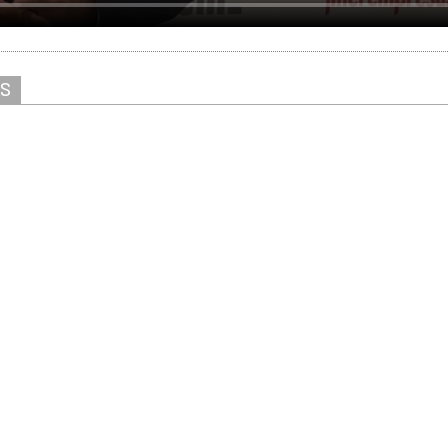
AS
Solicitar información
Ver stand virtual
ver/escribir comentarios
ria busca su nueva frontera de productividad
tifica las cinco palancas clave par
ndustrial