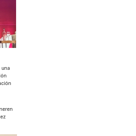
e una
ión
ación
e
eneren
vez