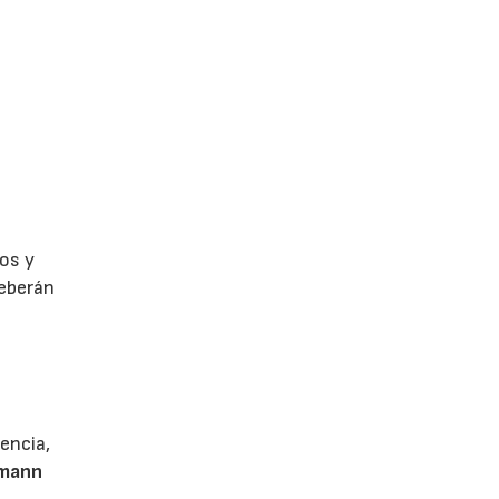
os y
deberán
encia,
emann