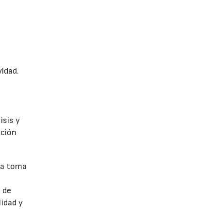
vidad.
isis y
ación
 la toma
 de
idad y