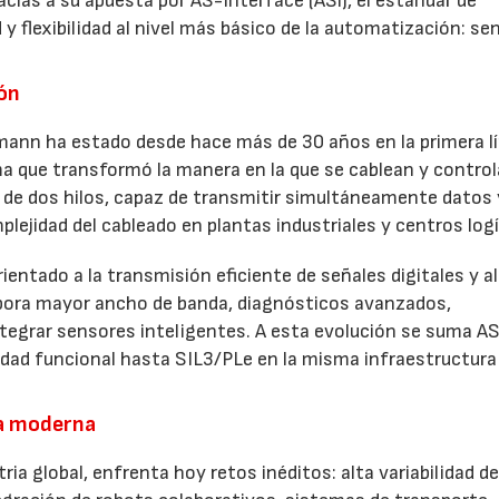
ias a su apuesta por AS-Interface (ASi), el estándar de
y flexibilidad al nivel más básico de la automatización: se
ión
nn ha estado desde hace más de 30 años en la primera lí
ma que transformó la manera en la que se cablean y contro
o de dos hilos, capaz de transmitir simultáneamente datos 
lejidad del cableado en plantas industriales y centros logí
ientado a la transmisión eficiente de señales digitales y 
orpora mayor ancho de banda, diagnósticos avanzados,
ntegrar sensores inteligentes. A esta evolución se suma AS
idad funcional hasta SIL3/PLe en la misma infraestructura 
ca moderna
ria global, enfrenta hoy retos inéditos: alta variabilidad de