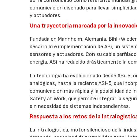
se ha consolidado como referente mundial grac
comunicación diseñado para llevar simplicidad 
y actuadores.
Una trayectoria marcada por la innovac
Fundada en Mannheim, Alemania, Bihl+Wiedema
desarrollo e implementación de ASi, un siste
sensores y actuadores. Con su cable perfilad
energía, ASi ha reducido drásticamente la comp
La tecnología ha evolucionado desde ASi-3, or
analógicas, hasta la reciente ASi-5, que inc
comunicación más rápida y la posibilidad de i
Safety at Work, que permite integrar la segur
sin necesidad de sistemas independientes.
Respuesta a los retos de la intralogísti
La intralogística, motor silencioso de la indust