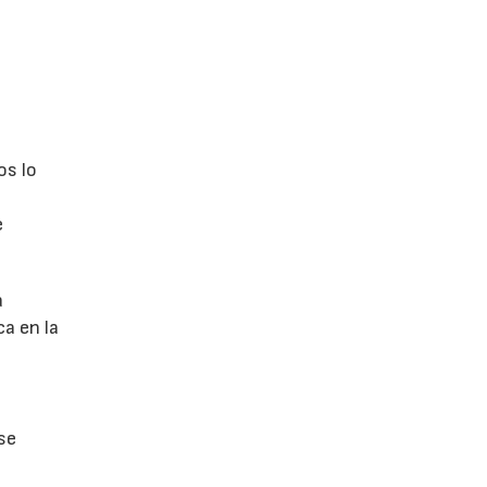
os lo
e
a
ca en la
se