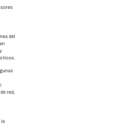
nsores
nea del
lan
y
sticos.
algunas
i
de red,
 la