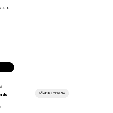
uturo
al
AÑADIR EMPRESA
n de
e