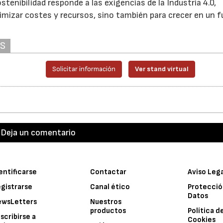
tenibilidad responde a las exigencias de la Industria 4.0,
imizar costes y recursos, sino también para crecer en un f
AS
Solicitar información
Ver stand virtual
Deja un comentario
entificarse
Contactar
Aviso Leg
gistrarse
Canal ético
Protecció
Datos
ewsLetters
Nuestros
productos
Política d
scribirse a
Cookies