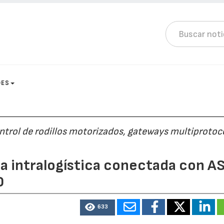
DES
rol de rodillos motorizados, gateways multiprotoc
a intralogística conectada con A
0
633