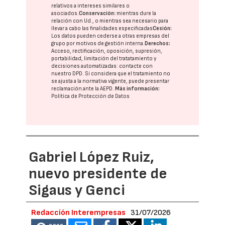
relativos a intereses similares o
asociados.
Conservación:
mientras dure la
relación con Ud., o mientras sea necesario para
llevar a cabo las finalidades especificadas
Cesión:
Los datos pueden cederse a otras
empresas del
grupo
por motivos de gestión interna.
Derechos:
Acceso, rectificación, oposición, supresión,
portabilidad, limitación del tratatamiento y
decisiones automatizadas:
contacte con
nuestro DPD
. Si considera que el tratamiento no
se ajusta a la normativa vigente, puede presentar
reclamación ante la
AEPD
.
Más información:
Política de Protección de Datos
Gabriel López Ruiz,
nuevo presidente de
Sigaus y Genci
Redacción Interempresas
31/07/2026