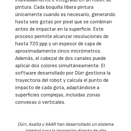
Aplicación de alta precisión y
automatización del proceso
El sistema utiliza la tecnología Drop-on-
Demand, con un cabezal de impresión que
incorpora 2.000 boquillas controladas
individualmente e integrado en un robot de
pintura. Cada boquilla libera pintura
únicamente cuando es necesario, generando
hasta seis gotas por píxel que se combinan
antes de impactar en la superficie. Este
proceso permite alcanzar resoluciones de
hasta 720 ppp y un espesor de capa de
aproximadamente cinco micrómetros.
Además, el cabezal de dos canales puede
aplicar dos colores simultáneamente. El
software desarrollado por Dürr gestiona la
trayectoria del robot y calcula el punto de