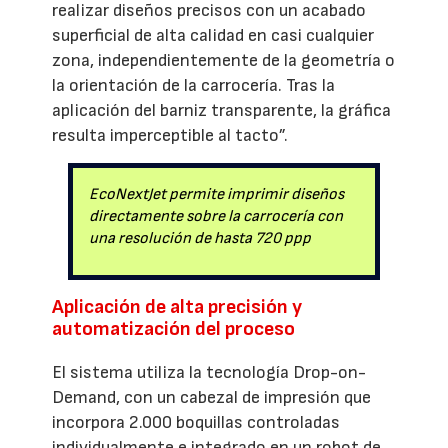
requería procesos manuales mediante
láminas multicapa, con limitaciones en
reciclabilidad, bordes perceptibles y menor
adherencia. Según Timo Beyl, director de
Nuevas Tecnologías de Dürr, “las líneas
impresas por EcoNextJet son tan finas
como un cabello humano, que nos permite
realizar diseños precisos con un acabado
superficial de alta calidad en casi cualquier
zona, independientemente de la geometría o
la orientación de la carrocería. Tras la
aplicación del barniz transparente, la gráfica
resulta imperceptible al tacto”.
EcoNextJet permite imprimir diseños
directamente sobre la carrocería con
una resolución de hasta 720 ppp