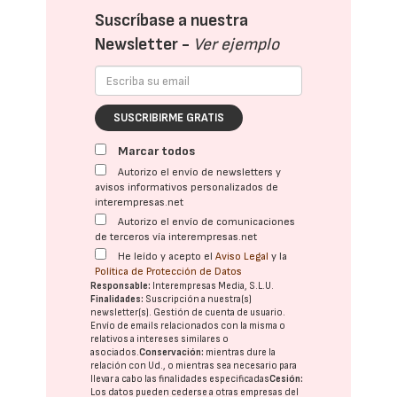
Suscríbase a nuestra
Newsletter -
Ver ejemplo
SUSCRIBIRME GRATIS
Marcar todos
Autorizo el envío de newsletters y
avisos informativos personalizados de
interempresas.net
Autorizo el envío de comunicaciones
de terceros vía interempresas.net
He leído y acepto el
Aviso Legal
y la
Política de Protección de Datos
Responsable:
Interempresas Media, S.L.U.
Finalidades:
Suscripción a nuestra(s)
newsletter(s). Gestión de cuenta de usuario.
Envío de emails relacionados con la misma o
relativos a intereses similares o
asociados.
Conservación:
mientras dure la
relación con Ud., o mientras sea necesario para
llevar a cabo las finalidades especificadas
Cesión:
Los datos pueden cederse a otras
empresas del