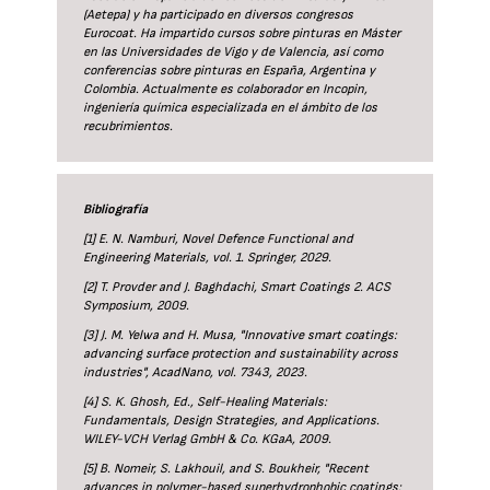
(Aetepa) y ha participado en diversos congresos
Eurocoat. Ha impartido cursos sobre pinturas en Máster
en las Universidades de Vigo y de Valencia, así como
conferencias sobre pinturas en España, Argentina y
Colombia. Actualmente es colaborador en Incopin,
ingeniería química especializada en el ámbito de los
recubrimientos.
Bibliografía
[1] E. N. Namburi, Novel Defence Functional and
Engineering Materials, vol. 1. Springer, 2029.
[2] T. Provder and J. Baghdachi, Smart Coatings 2. ACS
Symposium, 2009.
[3] J. M. Yelwa and H. Musa, "Innovative smart coatings:
advancing surface protection and sustainability across
industries", AcadNano, vol. 7343, 2023.
[4] S. K. Ghosh, Ed., Self-Healing Materials:
Fundamentals, Design Strategies, and Applications.
WILEY-VCH Verlag GmbH & Co. KGaA, 2009.
[5] B. Nomeir, S. Lakhouil, and S. Boukheir, "Recent
advances in polymer-based superhydrophobic coatings: