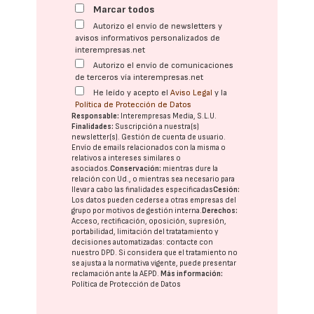
Marcar todos
Autorizo el envío de newsletters y
avisos informativos personalizados de
interempresas.net
Autorizo el envío de comunicaciones
de terceros vía interempresas.net
He leído y acepto el
Aviso Legal
y la
Política de Protección de Datos
Responsable:
Interempresas Media, S.L.U.
Finalidades:
Suscripción a nuestra(s)
newsletter(s). Gestión de cuenta de usuario.
Envío de emails relacionados con la misma o
relativos a intereses similares o
asociados.
Conservación:
mientras dure la
relación con Ud., o mientras sea necesario para
llevar a cabo las finalidades especificadas
Cesión:
Los datos pueden cederse a otras
empresas del
grupo
por motivos de gestión interna.
Derechos:
Acceso, rectificación, oposición, supresión,
portabilidad, limitación del tratatamiento y
decisiones automatizadas:
contacte con
nuestro DPD
. Si considera que el tratamiento no
se ajusta a la normativa vigente, puede presentar
reclamación ante la
AEPD
.
Más información:
Política de Protección de Datos