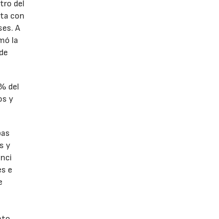
tro del
nta con
ses. A
omó la
 de
1% del
os y
bas
s y
enci
es e
e
nto