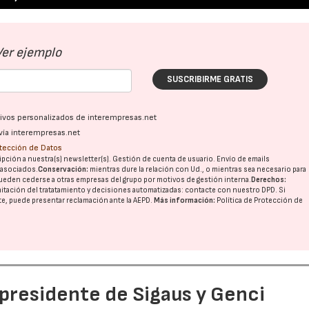
Ver ejemplo
SUSCRIBIRME GRATIS
ativos personalizados de interempresas.net
vía interempresas.net
otección de Datos
pción a nuestra(s) newsletter(s). Gestión de cuenta de usuario. Envío de emails
o asociados.
Conservación:
mientras dure la relación con Ud., o mientras sea necesario para
ueden cederse a otras
empresas del grupo
por motivos de gestión interna.
Derechos:
imitación del tratatamiento y decisiones automatizadas:
contacte con nuestro DPD
. Si
nte, puede presentar reclamación ante la
AEPD
.
Más información:
Política de Protección de
 presidente de Sigaus y Genci