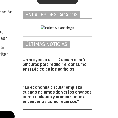
rmación
ENLACES DESTACADOS
s,
ad".
ÚLTIMAS NOTICIAS
rán
sitar
Un proyecto de I+D desarrollará
pinturas para reducir el consumo
energético de los edificios
“La economía circular empieza
cuando dejamos de ver los envases
como residuos y comenzamos a
entenderlos como recursos”