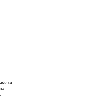
lado su
ina
: