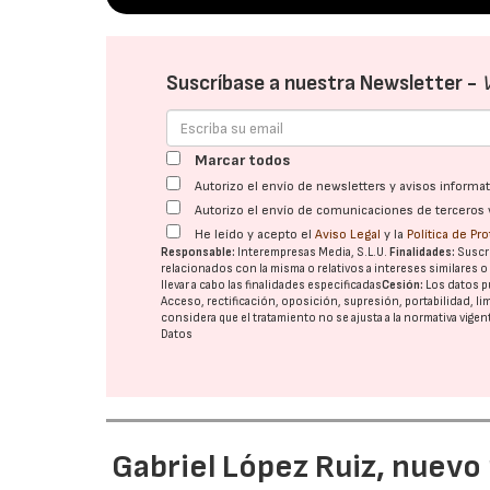
Suscríbase a nuestra Newsletter -
Marcar todos
Autorizo el envío de newsletters y avisos inform
Autorizo el envío de comunicaciones de terceros 
He leído y acepto el
Aviso Legal
y la
Política de Pr
Responsable:
Interempresas Media, S.L.U.
Finalidades:
Suscri
relacionados con la misma o relativos a intereses similares 
llevar a cabo las finalidades especificadas
Cesión:
Los datos p
Acceso, rectificación, oposición, supresión, portabilidad, l
considera que el tratamiento no se ajusta a la normativa vige
Datos
Gabriel López Ruiz, nuevo