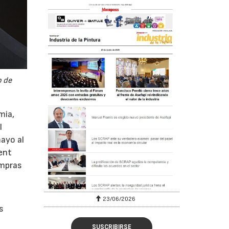
o de
mia,
l
mayo al
ment
ompras
23/06/2026
s
SUSCRIBIRSE