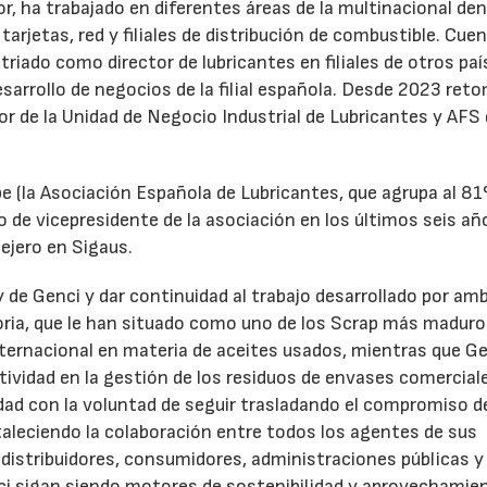
r, ha trabajado en diferentes áreas de la multinacional den
arjetas, red y filiales de distribución de combustible. Cue
triado como director de lubricantes en filiales de otros paí
desarrollo de negocios de la filial española. Desde 2023 ret
tor de la Unidad de Negocio Industrial de Lubricantes y AFS
e (la Asociación Española de Lubricantes, que agrupa al 8
 de vicepresidente de la asociación en los últimos seis añ
ejero en Sigaus.
y de Genci y dar continuidad al trabajo desarrollado por am
oria, que le han situado como uno de los Scrap más maduro
nternacional en materia de aceites usados, mientras que G
tividad en la gestión de los residuos de envases comercial
idad con la voluntad de seguir trasladando el compromiso d
taleciendo la colaboración entre todos los agentes de sus
distribuidores, consumidores, administraciones públicas y
ci sigan siendo motores de sostenibilidad y aprovechamie