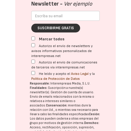
Newsletter -
Ver ejemplo
SUSCRIBIRME GRATIS
Marcar todos
Autorizo el envío de newsletters y
avisos informativos personalizados de
interempresas.net
Autorizo el envío de comunicaciones
de terceros vía interempresas.net
He leído y acepto el
Aviso Legal
y la
Política de Protección de Datos
Responsable:
Interempresas Media, S.L.U.
Finalidades:
Suscripción a nuestra(s)
newsletter(s). Gestión de cuenta de usuario.
Envío de emails relacionados con la misma o
relativos a intereses similares o
asociados.
Conservación:
mientras dure la
relación con Ud., o mientras sea necesario para
llevar a cabo las finalidades especificadas
Cesión:
Los datos pueden cederse a otras
empresas del
grupo
por motivos de gestión interna.
Derechos:
Acceso, rectificación, oposición, supresión,