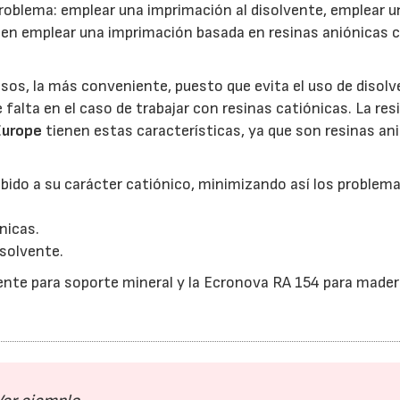
problema: emplear una imprimación al disolvente, emplear u
ien emplear una imprimación basada en resinas aniónicas 
asos, la más conveniente, puesto que evita el uso de disol
 falta en el caso de trabajar con resinas catiónicas. La res
urope
tienen estas características, ya que son resinas an
ido a su carácter catiónico, minimizando así los problem
nicas.
isolvente.
nte para soporte mineral y la Ecronova RA 154 para mader
23/06/2026
21/07/2026