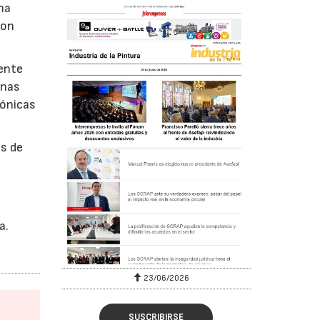
na
con
vente
inas
iónicas
as de
a.
23/06/2026
SUSCRIBIRSE