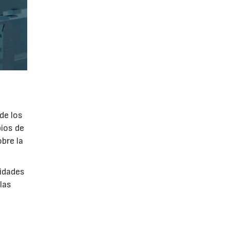
de los
bios de
bre la
lidades
las