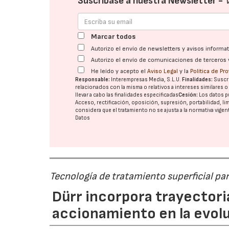
Suscríbase a nuestra Newsletter -
Marcar todos
Autorizo el envío de newsletters y avisos inform
Autorizo el envío de comunicaciones de terceros 
He leído y acepto el
Aviso Legal
y la
Política de Pr
Responsable:
Interempresas Media, S.L.U.
Finalidades:
Suscri
relacionados con la misma o relativos a intereses similares 
llevar a cabo las finalidades especificadas
Cesión:
Los datos p
Acceso, rectificación, oposición, supresión, portabilidad, l
considera que el tratamiento no se ajusta a la normativa vige
Datos
Tecnología de tratamiento superficial pa
Dürr incorpora trayectori
accionamiento en la evolu