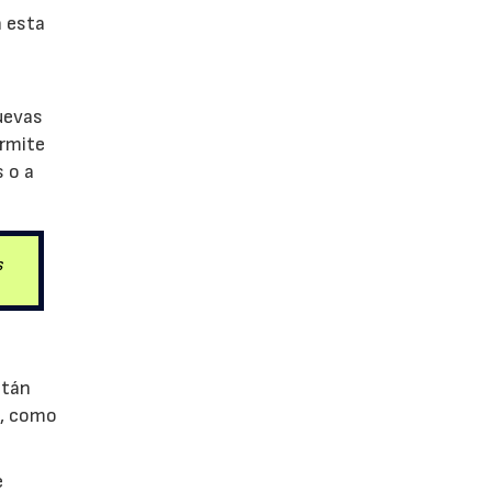
n esta
uevas
ermite
 o a
s
stán
s, como
e