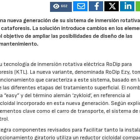
602
na nueva generación de su sistema de inmersión rotativ
 cataforesis. La solución introduce cambios en los elem
 objetivo de ampliar las posibilidades de diseño de las
y mantenimiento.
u tecnología de inmersión rotativa eléctrica RoDip para
oresis (KTL). La nueva variante, denominada RoDip Ezy, to
funcionamiento que caracteriza a este sistema, basado en l
e las diferentes etapas del tratamiento superficial. El nom
 “easy” y del término alemán ‘zykloid’, en referencia al
cloidal incorporado en esta nueva generación. Según explic
ementos clave como el carro de transporte, el sistema de r
rol.
tegra componentes revisados para facilitar tanto la instal
cionamiento giratorio utiliza un reductor cicloidal compa