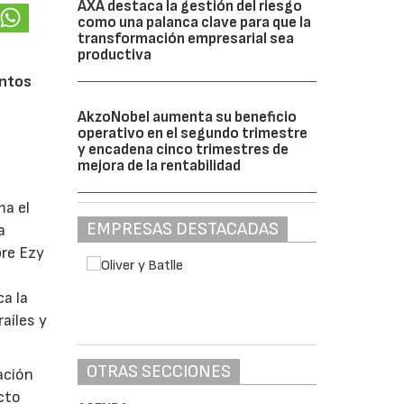
AXA destaca la gestión del riesgo
como una palanca clave para que la
transformación empresarial sea
productiva
a
entos
AkzoNobel aumenta su beneficio
operativo en el segundo trimestre
y encadena cinco trimestres de
mejora de la rentabilidad
ma el
EMPRESAS DESTACADAS
a
bre Ezy
a la
aíles y
OTRAS SECCIONES
ación
cto