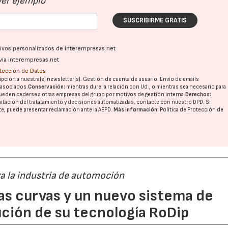
Ver ejemplo
SUSCRIBIRME GRATIS
ativos personalizados de interempresas.net
vía interempresas.net
otección de Datos
pción a nuestra(s) newsletter(s). Gestión de cuenta de usuario. Envío de emails
o asociados.
Conservación:
mientras dure la relación con Ud., o mientras sea necesario para
ueden cederse a otras
empresas del grupo
por motivos de gestión interna.
Derechos:
imitación del tratatamiento y decisiones automatizadas:
contacte con nuestro DPD
. Si
nte, puede presentar reclamación ante la
AEPD
.
Más información:
Política de Protección de
ra la industria de automoción
as curvas y un nuevo sistema de
ción de su tecnología RoDip