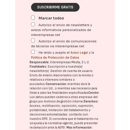
SUSCRIBIRME GRATIS
Marcar todos
Autorizo el envío de newsletters y
avisos informativos personalizados de
interempresas.net
Autorizo el envío de comunicaciones
de terceros vía interempresas.net
He leído y acepto el
Aviso Legal
y la
Política de Protección de Datos
Responsable:
Interempresas Media, S.L.U.
Finalidades:
Suscripción a nuestra(s)
newsletter(s). Gestión de cuenta de usuario.
Envío de emails relacionados con la misma o
relativos a intereses similares o
asociados.
Conservación:
mientras dure la
relación con Ud., o mientras sea necesario para
llevar a cabo las finalidades especificadas
Cesión:
Los datos pueden cederse a otras
empresas del
grupo
por motivos de gestión interna.
Derechos:
Acceso, rectificación, oposición, supresión,
portabilidad, limitación del tratatamiento y
decisiones automatizadas:
contacte con
nuestro DPD
. Si considera que el tratamiento no
se ajusta a la normativa vigente, puede presentar
reclamación ante la
AEPD
.
Más información: