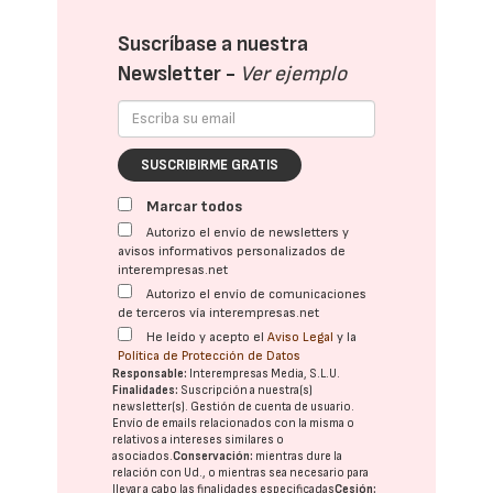
Suscríbase a nuestra
Newsletter -
Ver ejemplo
SUSCRIBIRME GRATIS
Marcar todos
Autorizo el envío de newsletters y
avisos informativos personalizados de
interempresas.net
Autorizo el envío de comunicaciones
de terceros vía interempresas.net
He leído y acepto el
Aviso Legal
y la
Política de Protección de Datos
Responsable:
Interempresas Media, S.L.U.
Finalidades:
Suscripción a nuestra(s)
newsletter(s). Gestión de cuenta de usuario.
Envío de emails relacionados con la misma o
relativos a intereses similares o
asociados.
Conservación:
mientras dure la
relación con Ud., o mientras sea necesario para
llevar a cabo las finalidades especificadas
Cesión: