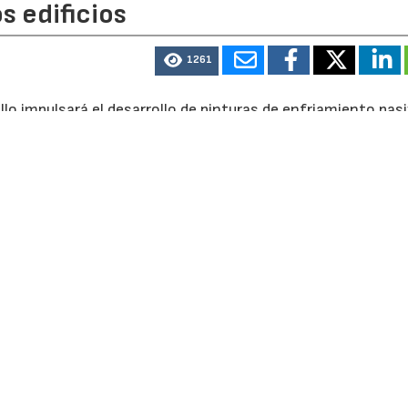
s edificios
1261
lo impulsará el desarrollo de pinturas de enfriamiento pas
 el consumo energético de los edificios. La iniciativa, con 
a por el Centro para el Desarrollo Tecnológico y la Innova
e Desarrollo Regional (FEDER) dentro del programa 2021-2