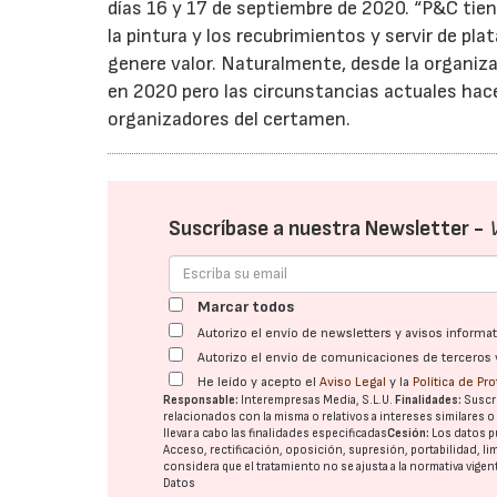
días 16 y 17 de septiembre de 2020. “P&C tiene
la pintura y los recubrimientos y servir de p
genere valor. Naturalmente, desde la organiza
en 2020 pero las circunstancias actuales hac
organizadores del certamen.
Suscríbase a nuestra Newsletter -
Marcar todos
Autorizo el envío de newsletters y avisos inform
Autorizo el envío de comunicaciones de terceros 
He leído y acepto el
Aviso Legal
y la
Política de Pr
Responsable:
Interempresas Media, S.L.U.
Finalidades:
Suscri
relacionados con la misma o relativos a intereses similares 
llevar a cabo las finalidades especificadas
Cesión:
Los datos p
Acceso, rectificación, oposición, supresión, portabilidad, l
considera que el tratamiento no se ajusta a la normativa vige
Datos