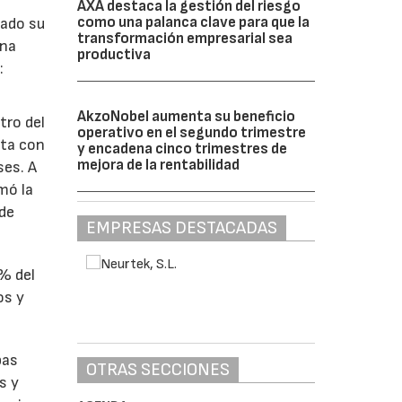
AXA destaca la gestión del riesgo
como una palanca clave para que la
lado su
transformación empresarial sea
ina
productiva
:
AkzoNobel aumenta su beneficio
tro del
operativo en el segundo trimestre
nta con
y encadena cinco trimestres de
mejora de la rentabilidad
ses. A
omó la
 de
EMPRESAS DESTACADAS
1% del
os y
bas
OTRAS SECCIONES
s y