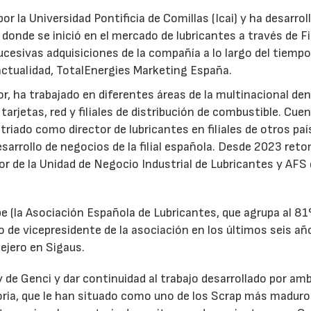
or la Universidad Pontificia de Comillas (Icai) y ha desarrol
 donde se inició en el mercado de lubricantes a través de F
ucesivas adquisiciones de la compañía a lo largo del tiempo
 actualidad, TotalEnergies Marketing España.
r, ha trabajado en diferentes áreas de la multinacional den
arjetas, red y filiales de distribución de combustible. Cue
triado como director de lubricantes en filiales de otros paí
desarrollo de negocios de la filial española. Desde 2023 ret
tor de la Unidad de Negocio Industrial de Lubricantes y AFS
e (la Asociación Española de Lubricantes, que agrupa al 8
 de vicepresidente de la asociación en los últimos seis añ
ejero en Sigaus.
y de Genci y dar continuidad al trabajo desarrollado por am
oria, que le han situado como uno de los Scrap más maduro