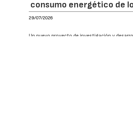
consumo energético de lo
29/07/2026
Un nuevo proyecto de investigación y desarrol
aislamiento térmico con el objetivo de reducir
duración prevista de 24 meses, está respaldad
(
CDTI
) y cofinanciada por el Fondo Europeo d