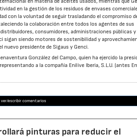
nternacional en materia de aceites usados, mientras que G
tividad en la gestión de los residuos de envases comercial
idad con la voluntad de seguir trasladando el compromiso d
taleciendo la colaboración entre todos los agentes de sus
distribuidores, consumidores, administraciones públicas y
ci sigan siendo motores de sostenibilidad y aprovechamie
el nuevo presidente de Sigaus y Genci.
enaventura González del Campo, quien ha ejercido la presi
epresentando a la compañía Enilive Iberia, S.L.U. (antes En
ver/escribir comentarios
llará pinturas para reducir el