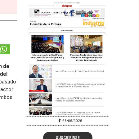
n de
del
 pasado
rector
 ambos
23/06/2026
SUSCRIBIRSE