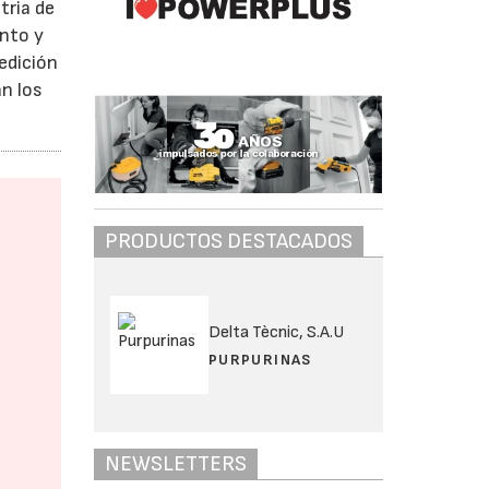
tria de
ento y
edición
n los
PRODUCTOS DESTACADOS
Delta Tècnic, S.A.U
PURPURINAS
NEWSLETTERS