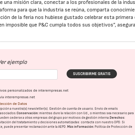
 una misión clara, conectar a los profesionales de la indus
lataforma para que la industria se reúna, comparta conocimi
ción de la feria nos hubiese gustado celebrar esta primera 
en imposible que P&C cumpla todos sus objetivos”, asegura
Ver ejemplo
SUSCRIBIRME GRATIS
ativos personalizados de interempresas.net
vía interempresas.net
otección de Datos
pción a nuestra(s) newsletter(s). Gestión de cuenta de usuario. Envío de emails
o asociados.
Conservación:
mientras dure la relación con Ud., o mientras sea necesario para
ueden cederse a otras
empresas del grupo
por motivos de gestión interna.
Derechos:
imitación del tratatamiento y decisiones automatizadas:
contacte con nuestro DPD
. Si
nte, puede presentar reclamación ante la
AEPD
.
Más información:
Política de Protección de