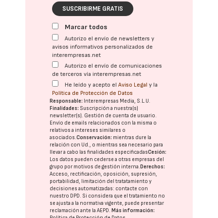
SUSCRIBIRME GRATIS
Marcar todos
Autorizo el envío de newsletters y
avisos informativos personalizados de
interempresas.net
Autorizo el envío de comunicaciones
de terceros vía interempresas.net
He leído y acepto el
Aviso Legal
y la
Política de Protección de Datos
Responsable:
Interempresas Media, S.L.U.
Finalidades:
Suscripción a nuestra(s)
newsletter(s). Gestión de cuenta de usuario.
Envío de emails relacionados con la misma o
relativos a intereses similares o
asociados.
Conservación:
mientras dure la
relación con Ud., o mientras sea necesario para
llevar a cabo las finalidades especificadas
Cesión:
Los datos pueden cederse a otras
empresas del
grupo
por motivos de gestión interna.
Derechos:
Acceso, rectificación, oposición, supresión,
portabilidad, limitación del tratatamiento y
decisiones automatizadas:
contacte con
nuestro DPD
. Si considera que el tratamiento no
se ajusta a la normativa vigente, puede presentar
reclamación ante la
AEPD
.
Más información:
Política de Protección de Datos