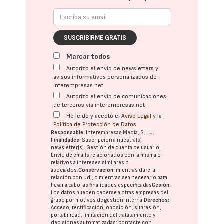
SUSCRIBIRME GRATIS
Marcar todos
Autorizo el envío de newsletters y
avisos informativos personalizados de
interempresas.net
Autorizo el envío de comunicaciones
de terceros vía interempresas.net
He leído y acepto el
Aviso Legal
y la
Política de Protección de Datos
Responsable:
Interempresas Media, S.L.U.
Finalidades:
Suscripción a nuestra(s)
newsletter(s). Gestión de cuenta de usuario.
Envío de emails relacionados con la misma o
relativos a intereses similares o
asociados.
Conservación:
mientras dure la
relación con Ud., o mientras sea necesario para
llevar a cabo las finalidades especificadas
Cesión:
Los datos pueden cederse a otras
empresas del
grupo
por motivos de gestión interna.
Derechos:
Acceso, rectificación, oposición, supresión,
portabilidad, limitación del tratatamiento y
decisiones automatizadas:
contacte con