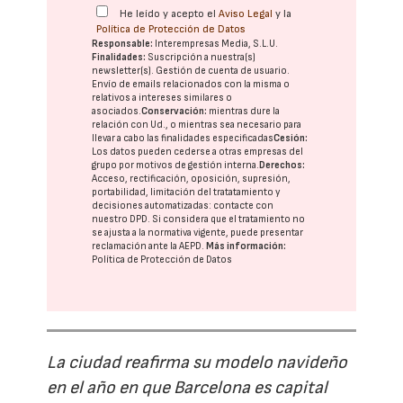
He leído y acepto el
Aviso Legal
y la
Política de Protección de Datos
Responsable:
Interempresas Media, S.L.U.
Finalidades:
Suscripción a nuestra(s)
newsletter(s). Gestión de cuenta de usuario.
Envío de emails relacionados con la misma o
relativos a intereses similares o
asociados.
Conservación:
mientras dure la
relación con Ud., o mientras sea necesario para
llevar a cabo las finalidades especificadas
Cesión:
Los datos pueden cederse a otras
empresas del
grupo
por motivos de gestión interna.
Derechos:
Acceso, rectificación, oposición, supresión,
portabilidad, limitación del tratatamiento y
decisiones automatizadas:
contacte con
nuestro DPD
. Si considera que el tratamiento no
se ajusta a la normativa vigente, puede presentar
reclamación ante la
AEPD
.
Más información:
Política de Protección de Datos
La ciudad reafirma su modelo navideño
en el año en que Barcelona es capital