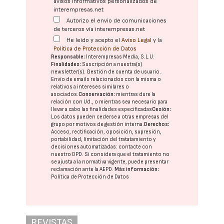
avisos informativos personalizados de
interempresas.net
Autorizo el envío de comunicaciones
de terceros vía interempresas.net
He leído y acepto el
Aviso Legal
y la
Política de Protección de Datos
Responsable:
Interempresas Media, S.L.U.
Finalidades:
Suscripción a nuestra(s)
newsletter(s). Gestión de cuenta de usuario.
Envío de emails relacionados con la misma o
relativos a intereses similares o
asociados.
Conservación:
mientras dure la
relación con Ud., o mientras sea necesario para
llevar a cabo las finalidades especificadas
Cesión:
Los datos pueden cederse a otras
empresas del
grupo
por motivos de gestión interna.
Derechos:
Acceso, rectificación, oposición, supresión,
portabilidad, limitación del tratatamiento y
decisiones automatizadas:
contacte con
nuestro DPD
. Si considera que el tratamiento no
se ajusta a la normativa vigente, puede presentar
reclamación ante la
AEPD
.
Más información:
Política de Protección de Datos
REVISTAS