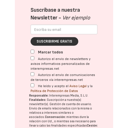
Suscríbase a nuestra
Newsletter -
Ver ejemplo
SUSCRIBIRME GRATIS
Marcar todos
Autorizo el envío de newsletters y
avisos informativos personalizados de
interempresas.net
Autorizo el envío de comunicaciones
de terceros vía interempresas.net
He leído y acepto el
Aviso Legal
y la
Política de Protección de Datos
Responsable:
Interempresas Media, S.L.U.
Finalidades:
Suscripción a nuestra(s)
newsletter(s). Gestión de cuenta de usuario.
Envío de emails relacionados con la misma o
relativos a intereses similares o
asociados.
Conservación:
mientras dure la
relación con Ud., o mientras sea necesario para
llevar a cabo las finalidades especificadas
Cesión: