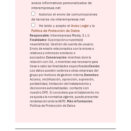
avisos informativos personalizados de
interempresas.net
Autorizo el envío de comunicaciones
de terceros vía interempresas.net
He leído y acepto el
Aviso Legal
y la
Política de Protección de Datos
Responsable:
Interempresas Media, S.L.U.
Finalidades:
Suscripción a nuestra(s)
newsletter(s). Gestión de cuenta de usuario.
Envío de emails relacionados con la misma o
relativos a intereses similares o
asociados.
Conservación:
mientras dure la
relación con Ud., o mientras sea necesario para
llevar a cabo las finalidades especificadas
Cesión:
Los datos pueden cederse a otras
empresas del
grupo
por motivos de gestión interna.
Derechos:
Acceso, rectificación, oposición, supresión,
portabilidad, limitación del tratatamiento y
decisiones automatizadas:
contacte con
nuestro DPD
. Si considera que el tratamiento no
se ajusta a la normativa vigente, puede presentar
reclamación ante la
AEPD
.
Más información:
Política de Protección de Datos