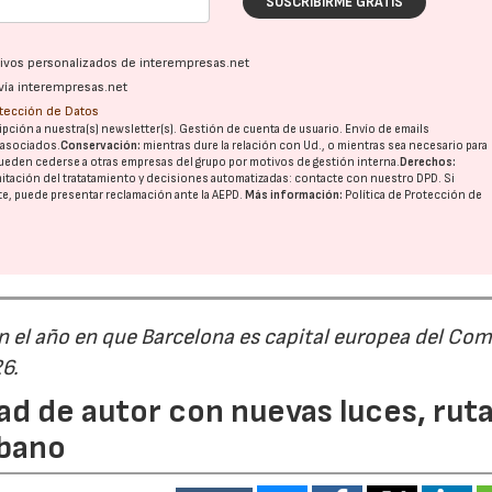
SUSCRIBIRME GRATIS
ativos personalizados de interempresas.net
vía interempresas.net
otección de Datos
pción a nuestra(s) newsletter(s). Gestión de cuenta de usuario. Envío de emails
o asociados.
Conservación:
mientras dure la relación con Ud., o mientras sea necesario para
ueden cederse a otras
empresas del grupo
por motivos de gestión interna.
Derechos:
imitación del tratatamiento y decisiones automatizadas:
contacte con nuestro DPD
. Si
nte, puede presentar reclamación ante la
AEPD
.
Más información:
Política de Protección de
n el año en que Barcelona es capital europea del Com
26.
ad de autor con nuevas luces, rut
rbano