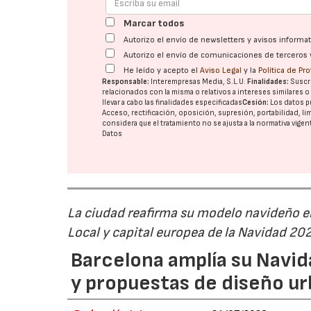
Marcar todos
Autorizo el envío de newsletters y avisos inform
Autorizo el envío de comunicaciones de terceros 
He leído y acepto el
Aviso Legal
y la
Política de Pr
Responsable:
Interempresas Media, S.L.U.
Finalidades:
Suscri
relacionados con la misma o relativos a intereses similares 
llevar a cabo las finalidades especificadas
Cesión:
Los datos p
Acceso, rectificación, oposición, supresión, portabilidad, l
considera que el tratamiento no se ajusta a la normativa vige
Datos
La ciudad reafirma su modelo navideño e
Local y capital europea de la Navidad 20
Barcelona amplía su Navid
y propuestas de diseño u