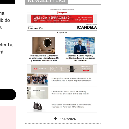
NEWSLETTERS
na
,
ibido
s
electa,
rá
15/07/2026