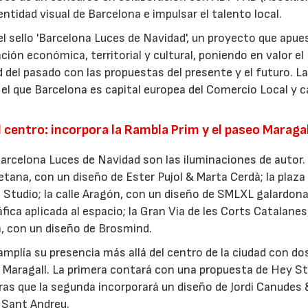
dentidad visual de Barcelona e impulsar el talento local.
 el sello 'Barcelona Luces de Navidad', un proyecto que apue
ción económica, territorial y cultural, poniendo en valor el
 del pasado con las propuestas del presente y el futuro. La
el que Barcelona es capital europea del Comercio Local y c
l centro: incorpora la Rambla Prim y el paseo Maragal
Barcelona Luces de Navidad son las iluminaciones de autor.
etana, con un diseño de Ester Pujol & Marta Cerdà; la plaza
Studio; la calle Aragón, con un diseño de SMLXL galardon
fica aplicada al espacio; la Gran Via de les Corts Catalanes
n, con un diseño de Brosmind.
 amplía su presencia más allá del centro de la ciudad con do
o Maragall. La primera contará con una propuesta de Hey St
tras que la segunda incorporará un diseño de Jordi Canudes 
 Sant Andreu.