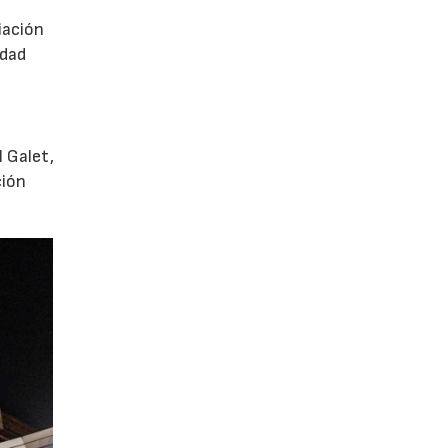
iación
idad
 Galet,
ción