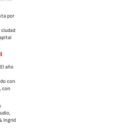
sta por
 ciudad
apital
l
 El año
ado con
, con
s
udio,
& Ingrid