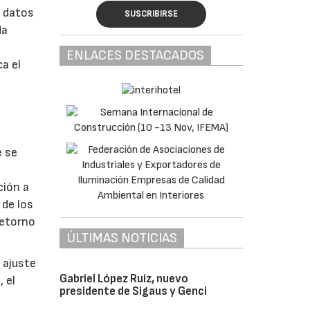
e datos
SUSCRIBIRSE
da
ENLACES DESTACADOS
a el
e se
ción a
 de los
retorno
ÚLTIMAS NOTICIAS
 ajuste
Gabriel López Ruiz, nuevo
 el
presidente de Sigaus y Genci