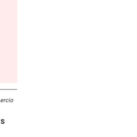
ercio
as