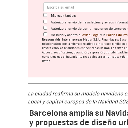
Marcar todos
Autorizo el envío de newsletters y avisos inform
Autorizo el envío de comunicaciones de terceros 
He leído y acepto el
Aviso Legal
y la
Política de Pr
Responsable:
Interempresas Media, S.L.U.
Finalidades:
Suscri
relacionados con la misma o relativos a intereses similares 
llevar a cabo las finalidades especificadas
Cesión:
Los datos p
Acceso, rectificación, oposición, supresión, portabilidad, l
considera que el tratamiento no se ajusta a la normativa vige
Datos
La ciudad reafirma su modelo navideño e
Local y capital europea de la Navidad 20
Barcelona amplía su Navid
y propuestas de diseño u