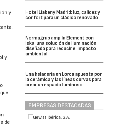
Hotel Liabeny Madrid: luz, calidez y
ión y
confort para un clásico renovado
tente.
Normagrup amplía Element con
Iska: una solución de iluminación
diseñada para reducir el impacto
ambiental
ol y
Una heladería en Lorca apuesta por
la cerámica y las líneas curvas para
crear un espacio luminoso
to
 que
EMPRESAS DESTACADAS
ón
as de