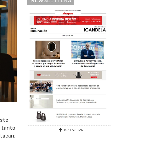
NEWSLETTERS
n
este
a tanto
15/07/2026
29/07/2026
stacan: