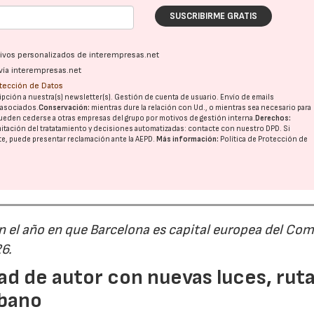
SUSCRIBIRME GRATIS
ativos personalizados de interempresas.net
vía interempresas.net
otección de Datos
pción a nuestra(s) newsletter(s). Gestión de cuenta de usuario. Envío de emails
o asociados.
Conservación:
mientras dure la relación con Ud., o mientras sea necesario para
ueden cederse a otras
empresas del grupo
por motivos de gestión interna.
Derechos:
imitación del tratatamiento y decisiones automatizadas:
contacte con nuestro DPD
. Si
nte, puede presentar reclamación ante la
AEPD
.
Más información:
Política de Protección de
n el año en que Barcelona es capital europea del Com
26.
ad de autor con nuevas luces, rut
rbano