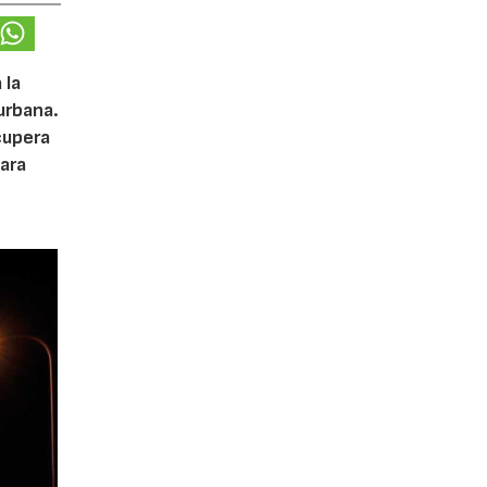
 la
urbana.
cupera
ara