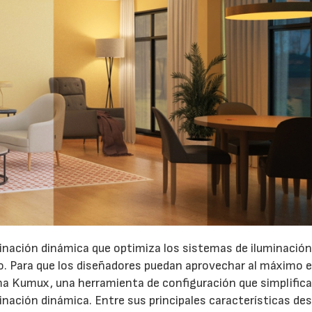
minación dinámica que optimiza los sistemas de iluminació
o. Para que los diseñadores puedan aprovechar al máximo 
orma Kumux, una herramienta de configuración que simplific
15/07/2026
29/07/2026
inación dinámica. Entre sus principales características de