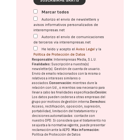
SUSCRIBIRME GRATIS
Marcar todos
Autorizo el envío de newsletters y
avisos informativos personalizados de
interempresas.net
Autorizo el envío de comunicaciones
de terceros vía interempresas.net
He leído y acepto el
Aviso Legal
y la
Política de Protección de Datos
Responsable:
Interempresas Media, S.L.U.
Finalidades:
Suscripción a nuestra(s)
newsletter(s). Gestión de cuenta de usuario.
Envío de emails relacionados con la misma o
relativos a intereses similares o
asociados.
Conservación:
mientras dure la
relación con Ud., o mientras sea necesario para
llevar a cabo las finalidades especificadas
Cesión:
Los datos pueden cederse a otras
empresas del
grupo
por motivos de gestión interna.
Derechos:
Acceso, rectificación, oposición, supresión,
portabilidad, limitación del tratatamiento y
decisiones automatizadas:
contacte con
nuestro DPD
. Si considera que el tratamiento no
se ajusta a la normativa vigente, puede presentar
reclamación ante la
AEPD
.
Más información:
Política de Protección de Datos