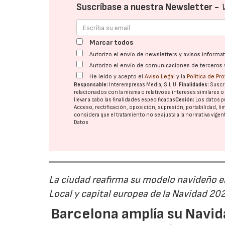
Suscríbase a nuestra Newsletter -
Marcar todos
Autorizo el envío de newsletters y avisos inform
Autorizo el envío de comunicaciones de terceros 
He leído y acepto el
Aviso Legal
y la
Política de Pr
Responsable:
Interempresas Media, S.L.U.
Finalidades:
Suscri
relacionados con la misma o relativos a intereses similares 
llevar a cabo las finalidades especificadas
Cesión:
Los datos p
Acceso, rectificación, oposición, supresión, portabilidad, l
considera que el tratamiento no se ajusta a la normativa vige
Datos
La ciudad reafirma su modelo navideño e
Local y capital europea de la Navidad 20
Barcelona amplía su Navid