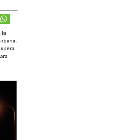
 la
urbana.
cupera
ara