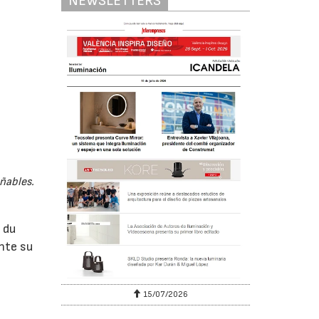
NEWSLETTERS
añables.
 du
nte su
e
15/07/2026