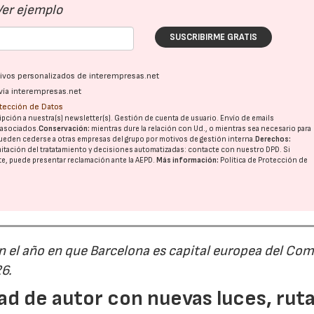
Ver ejemplo
SUSCRIBIRME GRATIS
ativos personalizados de interempresas.net
vía interempresas.net
otección de Datos
pción a nuestra(s) newsletter(s). Gestión de cuenta de usuario. Envío de emails
o asociados.
Conservación:
mientras dure la relación con Ud., o mientras sea necesario para
ueden cederse a otras
empresas del grupo
por motivos de gestión interna.
Derechos:
imitación del tratatamiento y decisiones automatizadas:
contacte con nuestro DPD
. Si
nte, puede presentar reclamación ante la
AEPD
.
Más información:
Política de Protección de
n el año en que Barcelona es capital europea del Com
26.
ad de autor con nuevas luces, rut