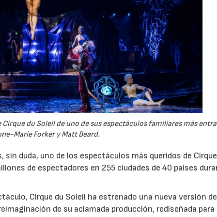
e Cirque du Soleil de uno de sus espectáculos familiares más entr
nne-Marie Forker y Matt Beard.
s, sin duda, uno de los espectáculos más queridos de Cirque
illones de espectadores en 255 ciudades de 40 países dura
ctáculo, Cirque du Soleil ha estrenado una nueva versión d
15/07/2026
29/07/2026
 reimaginación de su aclamada producción, rediseñada para