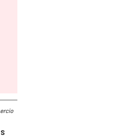
ercio
as