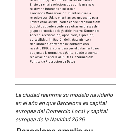
newsletter(s). Gestión de cuenta de usuario.
Envío de emails relacionados con la misma o
relativos a intereses similares o
asociados.
Conservación:
mientras dure la
relación con Ud., o mientras sea necesario para
llevar a cabo las finalidades especificadas
Cesión:
Los datos pueden cederse a otras
empresas del
grupo
por motivos de gestión interna.
Derechos:
Acceso, rectificación, oposición, supresión,
portabilidad, limitación del tratatamiento y
decisiones automatizadas:
contacte con
nuestro DPD
. Si considera que el tratamiento no
se ajusta a la normativa vigente, puede presentar
reclamación ante la
AEPD
.
Más información:
Política de Protección de Datos
La ciudad reafirma su modelo navideño
en el año en que Barcelona es capital
europea del Comercio Local y capital
europea de la Navidad 2026.