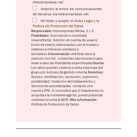
interempresas.net
Autorizo el envío de comunicaciones
de terceros vía interempresas.net
He leído y acepto el
Aviso Legal
y la
Política de Protección de Datos
Responsable:
Interempresas Media, S.L.U.
Finalidades:
Suscripción a nuestra(s)
newsletter(s). Gestión de cuenta de usuario.
Envío de emails relacionados con la misma o
relativos a intereses similares o
asociados.
Conservación:
mientras dure la
relación con Ud., o mientras sea necesario para
llevar a cabo las finalidades especificadas
Cesión:
Los datos pueden cederse a otras
empresas del
grupo
por motivos de gestión interna.
Derechos:
Acceso, rectificación, oposición, supresión,
portabilidad, limitación del tratatamiento y
decisiones automatizadas:
contacte con
nuestro DPD
. Si considera que el tratamiento no
se ajusta a la normativa vigente, puede presentar
reclamación ante la
AEPD
.
Más información:
Política de Protección de Datos