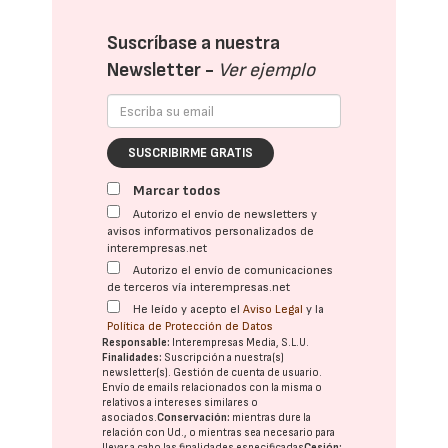
Suscríbase a nuestra
Newsletter -
Ver ejemplo
SUSCRIBIRME GRATIS
Marcar todos
Autorizo el envío de newsletters y
avisos informativos personalizados de
interempresas.net
Autorizo el envío de comunicaciones
de terceros vía interempresas.net
He leído y acepto el
Aviso Legal
y la
Política de Protección de Datos
Responsable:
Interempresas Media, S.L.U.
Finalidades:
Suscripción a nuestra(s)
newsletter(s). Gestión de cuenta de usuario.
Envío de emails relacionados con la misma o
relativos a intereses similares o
asociados.
Conservación:
mientras dure la
relación con Ud., o mientras sea necesario para
llevar a cabo las finalidades especificadas
Cesión: