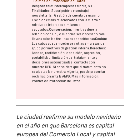
Política de Protección de Datos
Responsable:
Interempresas Media, S.L.U.
Finalidades:
Suscripción a nuestra(s)
newsletter(s). Gestión de cuenta de usuario.
Envío de emails relacionados con la misma o
relativos a intereses similares o
asociados.
Conservación:
mientras dure la
relación con Ud., o mientras sea necesario para
llevar a cabo las finalidades especificadas
Cesión:
Los datos pueden cederse a otras
empresas del
grupo
por motivos de gestión interna.
Derechos:
Acceso, rectificación, oposición, supresión,
portabilidad, limitación del tratatamiento y
decisiones automatizadas:
contacte con
nuestro DPD
. Si considera que el tratamiento no
se ajusta a la normativa vigente, puede presentar
reclamación ante la
AEPD
.
Más información:
Política de Protección de Datos
La ciudad reafirma su modelo navideño
en el año en que Barcelona es capital
europea del Comercio Local y capital