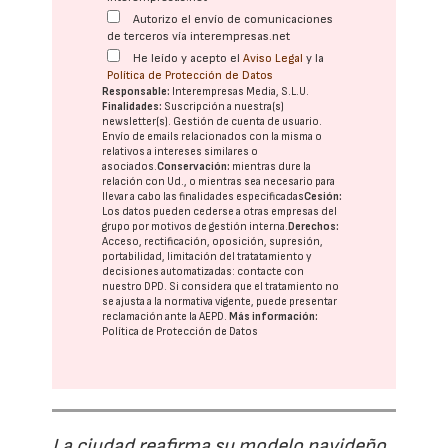
Autorizo el envío de comunicaciones
de terceros vía interempresas.net
He leído y acepto el
Aviso Legal
y la
Política de Protección de Datos
Responsable:
Interempresas Media, S.L.U.
Finalidades:
Suscripción a nuestra(s)
newsletter(s). Gestión de cuenta de usuario.
Envío de emails relacionados con la misma o
relativos a intereses similares o
asociados.
Conservación:
mientras dure la
relación con Ud., o mientras sea necesario para
llevar a cabo las finalidades especificadas
Cesión:
Los datos pueden cederse a otras
empresas del
grupo
por motivos de gestión interna.
Derechos:
Acceso, rectificación, oposición, supresión,
portabilidad, limitación del tratatamiento y
decisiones automatizadas:
contacte con
nuestro DPD
. Si considera que el tratamiento no
se ajusta a la normativa vigente, puede presentar
reclamación ante la
AEPD
.
Más información:
Política de Protección de Datos
La ciudad reafirma su modelo navideño