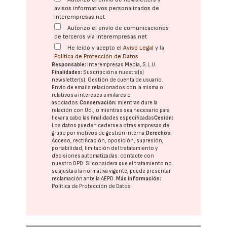
avisos informativos personalizados de
interempresas.net
Autorizo el envío de comunicaciones
de terceros vía interempresas.net
He leído y acepto el
Aviso Legal
y la
Política de Protección de Datos
Responsable:
Interempresas Media, S.L.U.
Finalidades:
Suscripción a nuestra(s)
newsletter(s). Gestión de cuenta de usuario.
Envío de emails relacionados con la misma o
relativos a intereses similares o
asociados.
Conservación:
mientras dure la
relación con Ud., o mientras sea necesario para
llevar a cabo las finalidades especificadas
Cesión:
Los datos pueden cederse a otras
empresas del
grupo
por motivos de gestión interna.
Derechos:
Acceso, rectificación, oposición, supresión,
portabilidad, limitación del tratatamiento y
decisiones automatizadas:
contacte con
nuestro DPD
. Si considera que el tratamiento no
se ajusta a la normativa vigente, puede presentar
reclamación ante la
AEPD
.
Más información:
Política de Protección de Datos