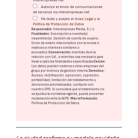
interempresas.net
Autorizo el envío de comunicaciones
de terceros vía interempresas.net
He leído y acepto el
Aviso Legal
y la
Política de Protección de Datos
Responsable:
Interempresas Media, S.L.U.
Finalidades:
Suscripción a nuestra(s)
newsletter(s). Gestión de cuenta de usuario.
Envío de emails relacionados con la misma o
relativos a intereses similares o
asociados.
Conservación:
mientras dure la
relación con Ud., o mientras sea necesario para
llevar a cabo las finalidades especificadas
Cesión:
Los datos pueden cederse a otras
empresas del
grupo
por motivos de gestión interna.
Derechos:
Acceso, rectificación, oposición, supresión,
portabilidad, limitación del tratatamiento y
decisiones automatizadas:
contacte con
nuestro DPD
. Si considera que el tratamiento no
se ajusta a la normativa vigente, puede presentar
reclamación ante la
AEPD
.
Más información:
Política de Protección de Datos