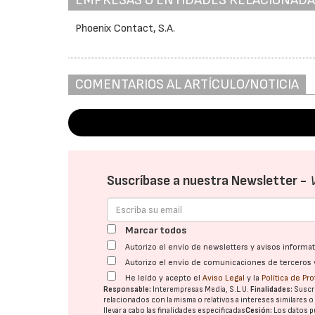
Phoenix Contact, S.A.
COMENTARIOS AL ARTÍCULO/NOTICIA
Suscríbase a nuestra Newsletter -
Marcar todos
Autorizo el envío de newsletters y avisos inform
Autorizo el envío de comunicaciones de terceros 
He leído y acepto el
Aviso Legal
y la
Política de Pr
Responsable:
Interempresas Media, S.L.U.
Finalidades:
Suscri
relacionados con la misma o relativos a intereses similares 
llevar a cabo las finalidades especificadas
Cesión:
Los datos p