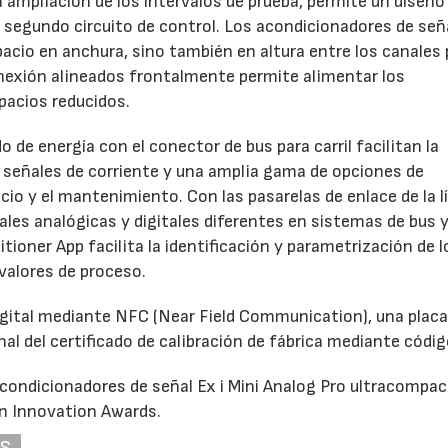
 ampliación de los intervalos de prueba, permite un diseño
segundo circuito de control. Los acondicionadores de seña
pacio en anchura, sino también en altura entre los canales 
nexión alineados frontalmente permite alimentar los
pacios reducidos.
de energía con el conector de bus para carril facilitan la
s señales de corriente y una amplia gama de opciones de
cio y el mantenimiento. Con las pasarelas de enlace de la l
les analógicas y digitales diferentes en sistemas de bus 
itioner App facilita la identificación y parametrización de l
valores de proceso.
digital mediante NFC (Near Field Communication), una placa
onal del certificado de calibración de fábrica mediante códi
acondicionadores de señal Ex i Mini Analog Pro ultracompa
an Innovation Awards.
AS