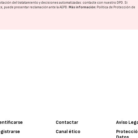
imitación del tratatamiento y decisiones automatizadas:
contacte con nuestro DPD
. Si
nte, puede presentar reclamación ante la
AEPD
.
Más información:
Política de Protección de
entificarse
Contactar
Aviso Leg
gistrarse
Canal ético
Protecció
Datos