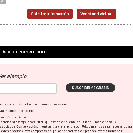
Solicitar información
Ver stand virtual
Deja un comentario
Ver ejemplo
SUSCRIBIRME GRATIS
ativos personalizados de interempresas.net
vía interempresas.net
otección de Datos
pción a nuestra(s) newsletter(s). Gestión de cuenta de usuario. Envío de emails
o asociados.
Conservación:
mientras dure la relación con Ud., o mientras sea necesario para
ueden cederse a otras
empresas del grupo
por motivos de gestión interna.
Derechos: