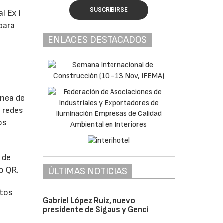
SUSCRIBIRSE
l Ex i
para
ENLACES DESTACADOS
ínea de
y redes
os
 de
go QR.
ÚLTIMAS NOTICIAS
ctos
Gabriel López Ruiz, nuevo
presidente de Sigaus y Genci