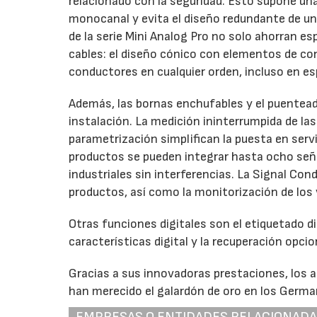
relacionado con la seguridad. Esto supone una
monocanal y evita el diseño redundante de un 
de la serie Mini Analog Pro no solo ahorran es
cables: el diseño cónico con elementos de co
conductores en cualquier orden, incluso en es
Además, las bornas enchufables y el puenteado 
instalación. La medición ininterrumpida de la
parametrización simplifican la puesta en servi
productos se pueden integrar hasta ocho seña
industriales sin interferencias. La Signal Cond
productos, así como la monitorización de los 
Otras funciones digitales son el etiquetado 
características digital y la recuperación opci
Gracias a sus innovadoras prestaciones, los 
han merecido el galardón de oro en los Germ
EMPRESAS O ENTIDADES RELACIONAD