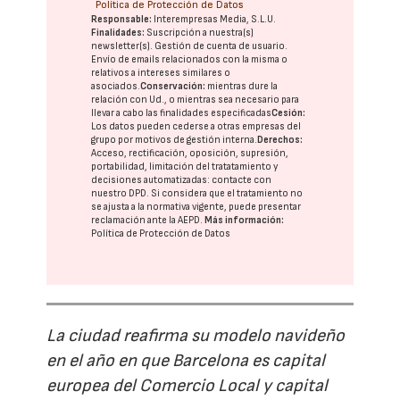
Política de Protección de Datos
Responsable:
Interempresas Media, S.L.U.
Finalidades:
Suscripción a nuestra(s)
newsletter(s). Gestión de cuenta de usuario.
Envío de emails relacionados con la misma o
relativos a intereses similares o
asociados.
Conservación:
mientras dure la
relación con Ud., o mientras sea necesario para
llevar a cabo las finalidades especificadas
Cesión:
Los datos pueden cederse a otras
empresas del
grupo
por motivos de gestión interna.
Derechos:
Acceso, rectificación, oposición, supresión,
portabilidad, limitación del tratatamiento y
decisiones automatizadas:
contacte con
nuestro DPD
. Si considera que el tratamiento no
se ajusta a la normativa vigente, puede presentar
reclamación ante la
AEPD
.
Más información:
Política de Protección de Datos
La ciudad reafirma su modelo navideño
en el año en que Barcelona es capital
europea del Comercio Local y capital