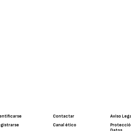
entificarse
Contactar
Aviso Leg
gistrarse
Canal ético
Protecció
Datos