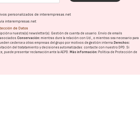
ativos personalizados de interempresas.net
vía interempresas.net
otección de Datos
pción a nuestra(s) newsletter(s). Gestión de cuenta de usuario. Envío de emails
o asociados.
Conservación:
mientras dure la relación con Ud., o mientras sea necesario para
ueden cederse a otras
empresas del grupo
por motivos de gestión interna.
Derechos:
imitación del tratatamiento y decisiones automatizadas:
contacte con nuestro DPD
. Si
nte, puede presentar reclamación ante la
AEPD
.
Más información:
Política de Protección de