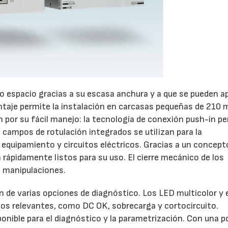
espacio gracias a su escasa anchura y a que se pueden ap
ntaje permite la instalación en carcasas pequeñas de 210 
por su fácil manejo: la tecnología de conexión push-in p
s campos de rotulación integrados se utilizan para la
e equipamiento y circuitos eléctricos. Gracias a un concept
n rápidamente listos para su uso. El cierre mecánico de los
 manipulaciones.
 de varias opciones de diagnóstico. Los LED multicolor y 
os relevantes, como DC OK, sobrecarga y cortocircuito.
15/07/2026
29/07/2026
onible para el diagnóstico y la parametrización. Con una p