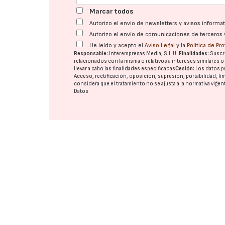
Marcar todos
Autorizo el envío de newsletters y avisos inform
Autorizo el envío de comunicaciones de terceros 
He leído y acepto el
Aviso Legal
y la
Política de Pr
Responsable:
Interempresas Media, S.L.U.
Finalidades:
Suscri
relacionados con la misma o relativos a intereses similares 
llevar a cabo las finalidades especificadas
Cesión:
Los datos p
Acceso, rectificación, oposición, supresión, portabilidad, l
considera que el tratamiento no se ajusta a la normativa vige
Datos