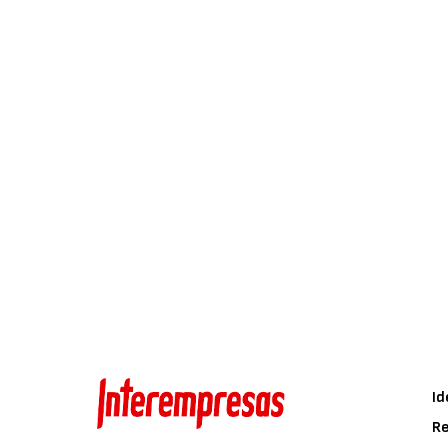
Id
Re