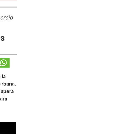
ercio
as
 la
urbana.
cupera
ara