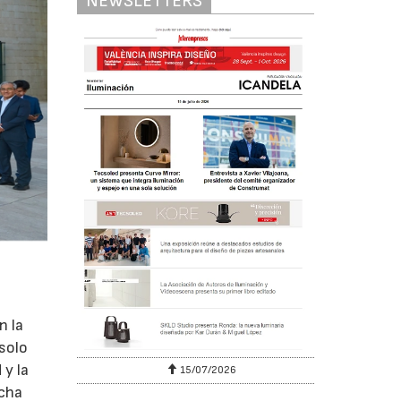
NEWSLETTERS
n la
 solo
 y la
15/07/2026
echa