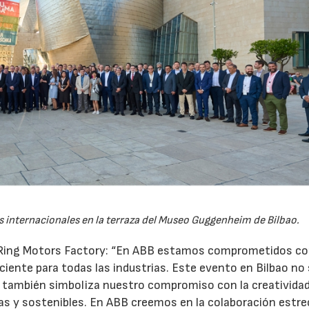
s internacionales en la terraza del Museo Guggenheim de Bilbao.
 Ring Motors Factory: “En ABB estamos comprometidos co
ciente para todas las industrias. Este evento en Bilbao no
 también simboliza nuestro compromiso con la creatividad
15/07/2026
29/07/2026
s y sostenibles. En ABB creemos en la colaboración estr