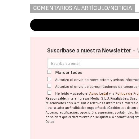
COMENTARIOS AL ARTÍCULO/NOTICIA
Suscríbase a nuestra Newsletter -
Marcar todos
Autorizo el envío de newsletters y avisos inform
Autorizo el envío de comunicaciones de terceros 
He leído y acepto el
Aviso Legal
y la
Política de Pr
Responsable:
Interempresas Media, S.L.U.
Finalidades:
Suscri
relacionados con la misma o relativos a intereses similares 
llevar a cabo las finalidades especificadas
Cesión:
Los datos p
Acceso, rectificación, oposición, supresión, portabilidad, l
considera que el tratamiento no se ajusta a la normativa vige
Datos