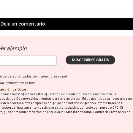
Deja un comentario
Ver ejemplo
SUSCRIBIRME GRATIS
ativos personalizados de interempresas.net
vía interempresas.net
otección de Datos
pción a nuestra(s) newsletter(s). Gestión de cuenta de usuario. Envío de emails
o asociados.
Conservación:
mientras dure la relación con Ud., o mientras sea necesario para
ueden cederse a otras
empresas del grupo
por motivos de gestión interna.
Derechos:
imitación del tratatamiento y decisiones automatizadas:
contacte con nuestro DPD
. Si
nte, puede presentar reclamación ante la
AEPD
.
Más información:
Política de Protección de