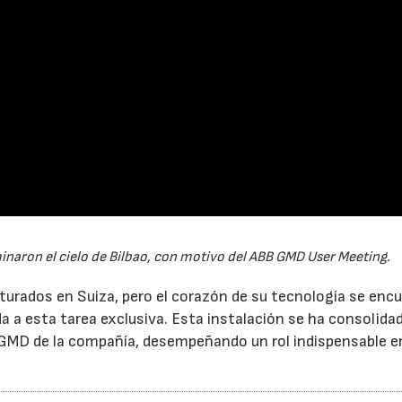
inaron el cielo de Bilbao, con motivo del ABB GMD User Meeting.
urados en Suiza, pero el corazón de su tecnología se enc
ada a esta tarea exclusiva. Esta instalación se ha consolida
 GMD de la compañía, desempeñando un rol indispensable e