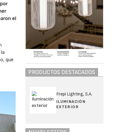
 por
mer
aron el
n
 la
o, que
PRODUCTOS DESTACADOS
Frepi Lighting, S.A.
ILUMINACIÓN
EXTERIOR