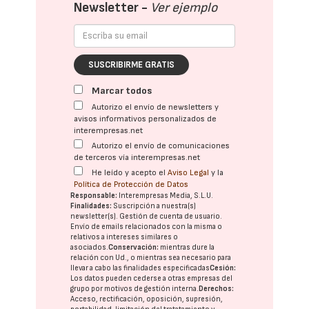
Newsletter -
Ver ejemplo
SUSCRIBIRME GRATIS
Marcar todos
Autorizo el envío de newsletters y
avisos informativos personalizados de
interempresas.net
Autorizo el envío de comunicaciones
de terceros vía interempresas.net
He leído y acepto el
Aviso Legal
y la
Política de Protección de Datos
Responsable:
Interempresas Media, S.L.U.
Finalidades:
Suscripción a nuestra(s)
newsletter(s). Gestión de cuenta de usuario.
Envío de emails relacionados con la misma o
relativos a intereses similares o
asociados.
Conservación:
mientras dure la
relación con Ud., o mientras sea necesario para
llevar a cabo las finalidades especificadas
Cesión:
Los datos pueden cederse a otras
empresas del
grupo
por motivos de gestión interna.
Derechos:
Acceso, rectificación, oposición, supresión,