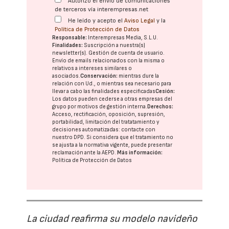
Autorizo el envío de comunicaciones
de terceros vía interempresas.net
He leído y acepto el
Aviso Legal
y la
Política de Protección de Datos
Responsable:
Interempresas Media, S.L.U.
Finalidades:
Suscripción a nuestra(s)
newsletter(s). Gestión de cuenta de usuario.
Envío de emails relacionados con la misma o
relativos a intereses similares o
asociados.
Conservación:
mientras dure la
relación con Ud., o mientras sea necesario para
llevar a cabo las finalidades especificadas
Cesión:
Los datos pueden cederse a otras
empresas del
grupo
por motivos de gestión interna.
Derechos:
Acceso, rectificación, oposición, supresión,
portabilidad, limitación del tratatamiento y
decisiones automatizadas:
contacte con
nuestro DPD
. Si considera que el tratamiento no
se ajusta a la normativa vigente, puede presentar
reclamación ante la
AEPD
.
Más información:
Política de Protección de Datos
La ciudad reafirma su modelo navideño