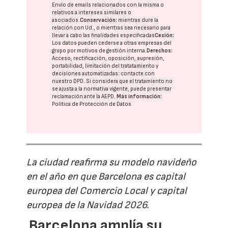
Envío de emails relacionados con la misma o
relativos a intereses similares o
asociados.
Conservación:
mientras dure la
relación con Ud., o mientras sea necesario para
llevar a cabo las finalidades especificadas
Cesión:
Los datos pueden cederse a otras
empresas del
grupo
por motivos de gestión interna.
Derechos:
Acceso, rectificación, oposición, supresión,
portabilidad, limitación del tratatamiento y
decisiones automatizadas:
contacte con
nuestro DPD
. Si considera que el tratamiento no
se ajusta a la normativa vigente, puede presentar
reclamación ante la
AEPD
.
Más información:
Política de Protección de Datos
La ciudad reafirma su modelo navideño
en el año en que Barcelona es capital
europea del Comercio Local y capital
europea de la Navidad 2026.
Barcelona amplía su