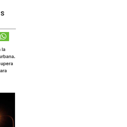
as
 la
urbana.
cupera
ara