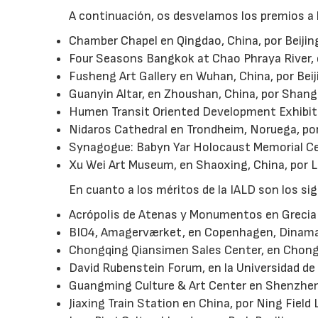
A continuación, os desvelamos los premios a l
Chamber Chapel en Qingdao, China, por Beijing
Four Seasons Bangkok at Chao Phraya River, e
Fusheng Art Gallery en Wuhan, China, por Bei
Guanyin Altar, en Zhoushan, China, por Shang
Humen Transit Oriented Development Exhibiti
Nidaros Cathedral en Trondheim, Noruega, por
Synagogue: Babyn Yar Holocaust Memorial Cent
Xu Wei Art Museum, en Shaoxing, China, por L
En cuanto a los méritos de la IALD son los si
Acrópolis de Atenas y Monumentos en Grecia 
BIO4, Amagerværket, en Copenhagen, Dinamarc
Chongqing Qiansimen Sales Center, en Chongq
David Rubenstein Forum, en la Universidad de
Guangming Culture & Art Center en Shenzhen,
Jiaxing Train Station en China, por Ning Field