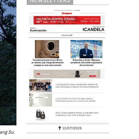
NEWSLETTERS
15/07/2026
2
iang Su.