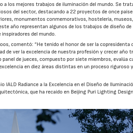
 a los mejores trabajos de iluminación del mundo. Se trat
iosos del sector, destacando a 22 proyectos de once paíse
teriores, monumentos conmemorativos, hostelería, museos
este año representan algunos de los trabajos de diseño de
 inspiradores del mundo.
Roos, comentó: “He tenido el honor de ser la copresidenta 
ad de ver la excelencia de nuestra profesión y crecer año t
o panel de jueces, compuesto por siete miembros, evalúa c
xcelencia en diez áreas distintas en un proceso riguroso 
o IALD Radiance a la Excelencia en el Diseño de Iluminació
uitectónica, que ha recaído en Beijing Puri Lighting Desig