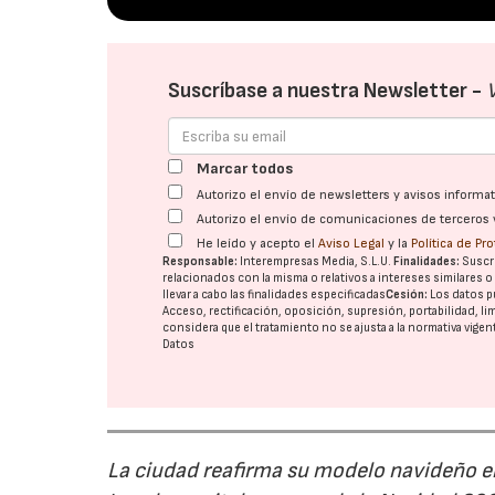
Suscríbase a nuestra Newsletter -
Marcar todos
Autorizo el envío de newsletters y avisos inform
Autorizo el envío de comunicaciones de terceros 
He leído y acepto el
Aviso Legal
y la
Política de Pr
Responsable:
Interempresas Media, S.L.U.
Finalidades:
Suscri
relacionados con la misma o relativos a intereses similares 
llevar a cabo las finalidades especificadas
Cesión:
Los datos p
Acceso, rectificación, oposición, supresión, portabilidad, l
considera que el tratamiento no se ajusta a la normativa vige
Datos
La ciudad reafirma su modelo navideño e