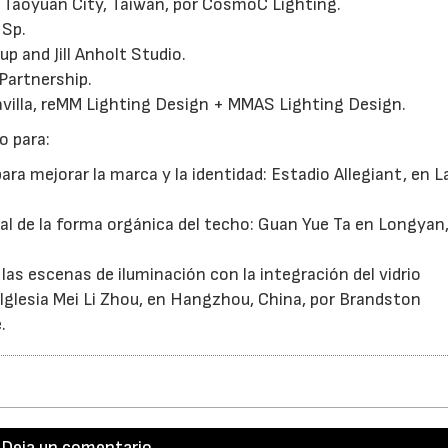
n Taoyuan City, Taiwan, por CosmoC Lighting.
 Sp.
p and Jill Anholt Studio.
Partnership.
avilla, reMM Lighting Design + MMAS Lighting Design.
o para:
ara mejorar la marca y la identidad: Estadio Allegiant, en L
al de la forma orgánica del techo: Guan Yue Ta en Longyan,
 las escenas de iluminación con la integración del vidrio
: Iglesia Mei Li Zhou, en Hangzhou, China, por Brandston
.
Deja un comentario