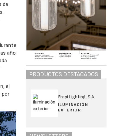
a de
s,
,
durante
ras año
ada
y
PRODUCTOS DESTACADOS
n, el
n por
Frepi Lighting, S.A.
ILUMINACIÓN
EXTERIOR