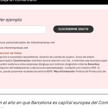
Ver ejemplo
SUSCRIBIRME GRATIS
ativos personalizados de interempresas.net
vía interempresas.net
otección de Datos
pción a nuestra(s) newsletter(s). Gestión de cuenta de usuario. Envío de emails
o asociados.
Conservación:
mientras dure la relación con Ud., o mientras sea necesario para
ueden cederse a otras
empresas del grupo
por motivos de gestión interna.
Derechos:
imitación del tratatamiento y decisiones automatizadas:
contacte con nuestro DPD
. Si
nte, puede presentar reclamación ante la
AEPD
.
Más información:
Política de Protección de
n el año en que Barcelona es capital europea del Com