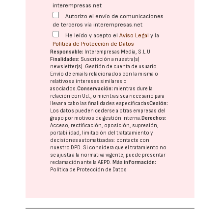
interempresas.net
Autorizo el envío de comunicaciones
de terceros vía interempresas.net
He leído y acepto el
Aviso Legal
y la
Política de Protección de Datos
Responsable:
Interempresas Media, S.L.U.
Finalidades:
Suscripción a nuestra(s)
newsletter(s). Gestión de cuenta de usuario.
Envío de emails relacionados con la misma o
relativos a intereses similares o
asociados.
Conservación:
mientras dure la
relación con Ud., o mientras sea necesario para
llevar a cabo las finalidades especificadas
Cesión:
Los datos pueden cederse a otras
empresas del
grupo
por motivos de gestión interna.
Derechos:
Acceso, rectificación, oposición, supresión,
portabilidad, limitación del tratatamiento y
decisiones automatizadas:
contacte con
nuestro DPD
. Si considera que el tratamiento no
se ajusta a la normativa vigente, puede presentar
reclamación ante la
AEPD
.
Más información:
Política de Protección de Datos