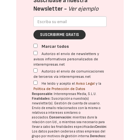
Suscríbase a nuestra
Newsletter -
Ver ejemplo
SUSCRIBIRME GRATIS
Marcar todos
Autorizo el envío de newsletters y
avisos informativos personalizados de
interempresas.net
Autorizo el envío de comunicaciones
de terceros vía interempresas.net
He leído y acepto el
Aviso Legal
y la
Política de Protección de Datos
Responsable:
Interempresas Media, S.L.U.
Finalidades:
Suscripción a nuestra(s)
newsletter(s). Gestión de cuenta de usuario.
Envío de emails relacionados con la misma o
relativos a intereses similares o
asociados.
Conservación:
mientras dure la
relación con Ud., o mientras sea necesario para
llevar a cabo las finalidades especificadas
Cesión:
Los datos pueden cederse a otras
empresas del
grupo
por motivos de gestión interna.
Derechos: