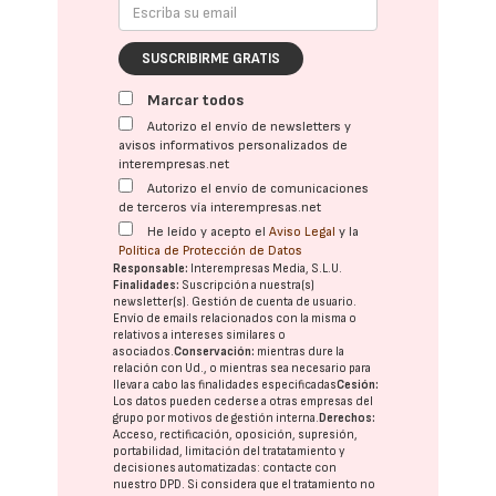
SUSCRIBIRME GRATIS
Marcar todos
Autorizo el envío de newsletters y
avisos informativos personalizados de
interempresas.net
Autorizo el envío de comunicaciones
de terceros vía interempresas.net
He leído y acepto el
Aviso Legal
y la
Política de Protección de Datos
Responsable:
Interempresas Media, S.L.U.
Finalidades:
Suscripción a nuestra(s)
newsletter(s). Gestión de cuenta de usuario.
Envío de emails relacionados con la misma o
relativos a intereses similares o
asociados.
Conservación:
mientras dure la
relación con Ud., o mientras sea necesario para
llevar a cabo las finalidades especificadas
Cesión:
Los datos pueden cederse a otras
empresas del
grupo
por motivos de gestión interna.
Derechos:
Acceso, rectificación, oposición, supresión,
portabilidad, limitación del tratatamiento y
decisiones automatizadas:
contacte con
nuestro DPD
. Si considera que el tratamiento no