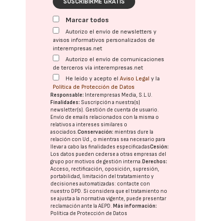
SUSCRIBIRME GRATIS
Marcar todos
Autorizo el envío de newsletters y
avisos informativos personalizados de
interempresas.net
Autorizo el envío de comunicaciones
de terceros vía interempresas.net
He leído y acepto el
Aviso Legal
y la
Política de Protección de Datos
Responsable:
Interempresas Media, S.L.U.
Finalidades:
Suscripción a nuestra(s)
newsletter(s). Gestión de cuenta de usuario.
Envío de emails relacionados con la misma o
relativos a intereses similares o
asociados.
Conservación:
mientras dure la
relación con Ud., o mientras sea necesario para
llevar a cabo las finalidades especificadas
Cesión:
Los datos pueden cederse a otras
empresas del
grupo
por motivos de gestión interna.
Derechos:
Acceso, rectificación, oposición, supresión,
portabilidad, limitación del tratatamiento y
decisiones automatizadas:
contacte con
nuestro DPD
. Si considera que el tratamiento no
se ajusta a la normativa vigente, puede presentar
reclamación ante la
AEPD
.
Más información:
Política de Protección de Datos