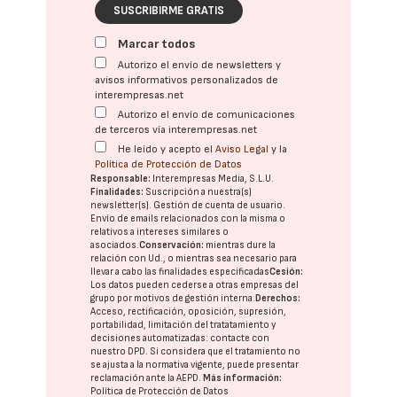
SUSCRIBIRME GRATIS
Marcar todos
Autorizo el envío de newsletters y
avisos informativos personalizados de
interempresas.net
Autorizo el envío de comunicaciones
de terceros vía interempresas.net
He leído y acepto el
Aviso Legal
y la
Política de Protección de Datos
Responsable:
Interempresas Media, S.L.U.
Finalidades:
Suscripción a nuestra(s)
newsletter(s). Gestión de cuenta de usuario.
Envío de emails relacionados con la misma o
relativos a intereses similares o
asociados.
Conservación:
mientras dure la
relación con Ud., o mientras sea necesario para
llevar a cabo las finalidades especificadas
Cesión:
Los datos pueden cederse a otras
empresas del
grupo
por motivos de gestión interna.
Derechos:
Acceso, rectificación, oposición, supresión,
portabilidad, limitación del tratatamiento y
decisiones automatizadas:
contacte con
nuestro DPD
. Si considera que el tratamiento no
se ajusta a la normativa vigente, puede presentar
reclamación ante la
AEPD
.
Más información:
Política de Protección de Datos