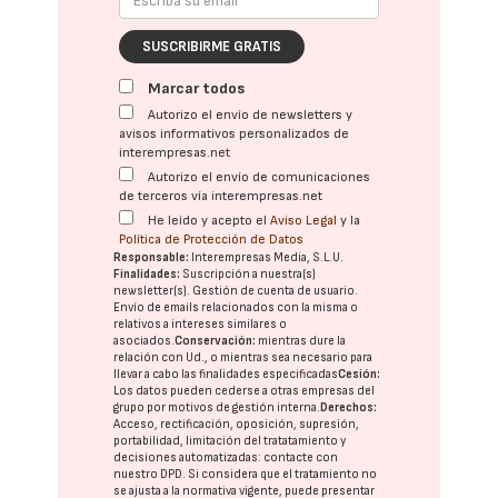
SUSCRIBIRME GRATIS
Marcar todos
Autorizo el envío de newsletters y
avisos informativos personalizados de
interempresas.net
Autorizo el envío de comunicaciones
de terceros vía interempresas.net
He leído y acepto el
Aviso Legal
y la
Política de Protección de Datos
Responsable:
Interempresas Media, S.L.U.
Finalidades:
Suscripción a nuestra(s)
newsletter(s). Gestión de cuenta de usuario.
Envío de emails relacionados con la misma o
relativos a intereses similares o
asociados.
Conservación:
mientras dure la
relación con Ud., o mientras sea necesario para
llevar a cabo las finalidades especificadas
Cesión:
Los datos pueden cederse a otras
empresas del
grupo
por motivos de gestión interna.
Derechos:
Acceso, rectificación, oposición, supresión,
portabilidad, limitación del tratatamiento y
decisiones automatizadas:
contacte con
nuestro DPD
. Si considera que el tratamiento no
se ajusta a la normativa vigente, puede presentar