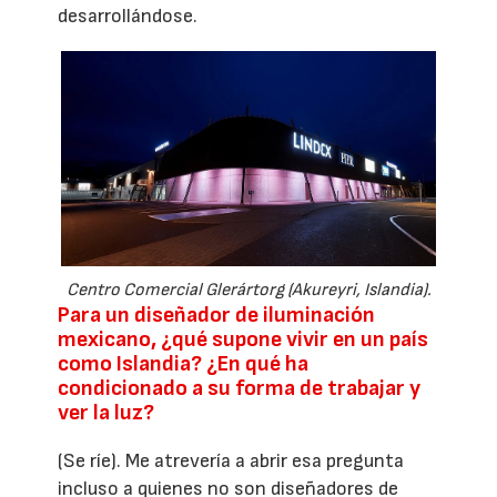
desarrollándose.
Centro Comercial Glerártorg (Akureyri, Islandia).
Para un diseñador de iluminación
mexicano, ¿qué supone vivir en un país
como Islandia? ¿En qué ha
condicionado a su forma de trabajar y
ver la luz?
(Se ríe). Me atrevería a abrir esa pregunta
incluso a quienes no son diseñadores de