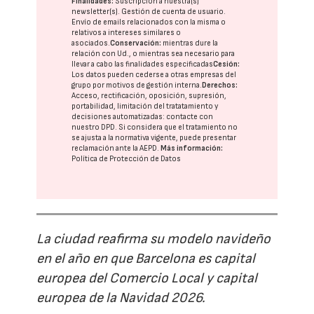
Finalidades:
Suscripción a nuestra(s)
newsletter(s). Gestión de cuenta de usuario.
Envío de emails relacionados con la misma o
relativos a intereses similares o
asociados.
Conservación:
mientras dure la
relación con Ud., o mientras sea necesario para
llevar a cabo las finalidades especificadas
Cesión:
Los datos pueden cederse a otras
empresas del
grupo
por motivos de gestión interna.
Derechos:
Acceso, rectificación, oposición, supresión,
portabilidad, limitación del tratatamiento y
decisiones automatizadas:
contacte con
nuestro DPD
. Si considera que el tratamiento no
se ajusta a la normativa vigente, puede presentar
reclamación ante la
AEPD
.
Más información:
Política de Protección de Datos
La ciudad reafirma su modelo navideño
en el año en que Barcelona es capital
europea del Comercio Local y capital
europea de la Navidad 2026.