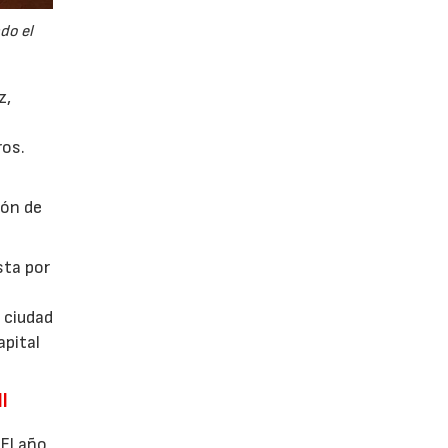
do el
z,
ros.
s
ión de
sta por
 ciudad
apital
l
 El año