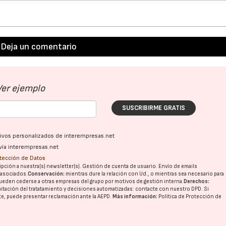
Deja un comentario
Ver ejemplo
SUSCRIBIRME GRATIS
ativos personalizados de interempresas.net
vía interempresas.net
otección de Datos
pción a nuestra(s) newsletter(s). Gestión de cuenta de usuario. Envío de emails
o asociados.
Conservación:
mientras dure la relación con Ud., o mientras sea necesario para
ueden cederse a otras
empresas del grupo
por motivos de gestión interna.
Derechos:
imitación del tratatamiento y decisiones automatizadas:
contacte con nuestro DPD
. Si
nte, puede presentar reclamación ante la
AEPD
.
Más información:
Política de Protección de