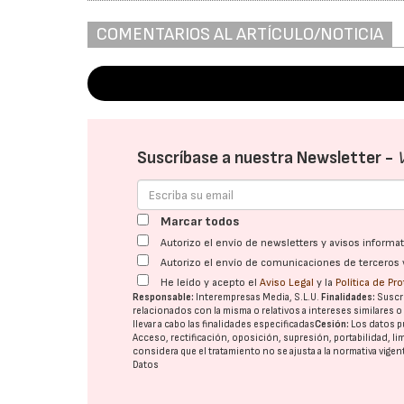
COMENTARIOS AL ARTÍCULO/NOTICIA
Suscríbase a nuestra Newsletter -
Marcar todos
Autorizo el envío de newsletters y avisos inform
Autorizo el envío de comunicaciones de terceros 
He leído y acepto el
Aviso Legal
y la
Política de Pr
Responsable:
Interempresas Media, S.L.U.
Finalidades:
Suscri
relacionados con la misma o relativos a intereses similares 
llevar a cabo las finalidades especificadas
Cesión:
Los datos p
Acceso, rectificación, oposición, supresión, portabilidad, l
considera que el tratamiento no se ajusta a la normativa vige
Datos