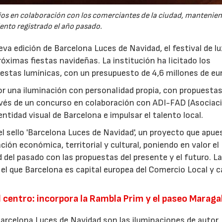
ios en colaboración con los comerciantes de la ciudad, mantenien
ento registrado el año pasado.
a edición de Barcelona Luces de Navidad, el festival de lu
róximas fiestas navideñas. La institución ha licitado los
uestas lumínicas, con un presupuesto de 4,6 millones de eu
or una iluminación con personalidad propia, con propuesta
avés de un concurso en colaboración con ADI-FAD (Asociac
dentidad visual de Barcelona e impulsar el talento local.
 el sello 'Barcelona Luces de Navidad', un proyecto que apue
ción económica, territorial y cultural, poniendo en valor el
 del pasado con las propuestas del presente y el futuro. La
el que Barcelona es capital europea del Comercio Local y c
l centro: incorpora la Rambla Prim y el paseo Maragal
Barcelona Luces de Navidad son las iluminaciones de autor.