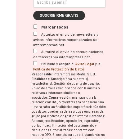
SUSCRIBIRME GRATIS
Marcar todos
Autorizo el envío de newsletters y
avisos informativos personalizados de
interempresas.net
Autorizo el envío de comunicaciones
de terceros vía interempresas.net
He leído y acepto el
Aviso Legal
y la
Política de Protección de Datos
Responsable:
Interempresas Media, S.L.U.
Finalidades:
Suscripción a nuestra(s)
newsletter(s). Gestión de cuenta de usuario.
Envío de emails relacionados con la misma o
relativos a intereses similares o
asociados.
Conservación:
mientras dure la
relación con Ud., o mientras sea necesario para
llevar a cabo las finalidades especificadas
Cesión:
Los datos pueden cederse a otras
empresas del
grupo
por motivos de gestión interna.
Derechos:
Acceso, rectificación, oposición, supresión,
portabilidad, limitación del tratatamiento y
decisiones automatizadas:
contacte con
nuestro DPD
. Si considera que el tratamiento no